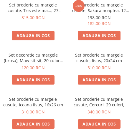
Set broderie cu margele
Set broderie cu margele
-8%
cusute, Trezeste-ma..., 27
cusute, Sakura noaptea, 12
culori, 24x53 cm
culori, 20x41 cm
315,00 RON
198,00 RON
182,00 RON
ADAUGA IN COS
ADAUGA IN COS
Set decoratie cu margele
Set broderie cu margele
(brosa), Maw-sit-sit, 20 culori,
cusute, Iisus, 20x24 cm
4,8x6,5 cm
120,00 RON
310,00 RON
ADAUGA IN COS
ADAUGA IN COS
Set broderie cu margele
Set broderie cu margele
cusute, Icoana Iisus, 16x26 cm
cusute, Cercuri, 29 culori,
30x25 cm
310,00 RON
340,00 RON
ADAUGA IN COS
ADAUGA IN COS