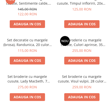
cusute, Sentimente calde,
cusute, Timpul infloririi, 20x20
20x20 cm
cm
145,00 RON
125,00 RON
122,00 RON
ADAUGA IN COS
ADAUGA IN COS
Set decoratie cu margele
Set broderie cu margele
NOU
(brosa), Randunica, 20 culori,
cusute, Culori aprinse, 35
6.6x5.2 cm
culori, 25x34 cm
115,00 RON
255,00 RON
ADAUGA IN COS
ADAUGA IN COS
Set broderie cu margele
Set broderie cu margele
cusute, Lady Macbeth, 7
cusute, Visul vulpii, 28 culori,
culori, 30x28 cm
30x30 cm
275,00 RON
259,00 RON
ADAUGA IN COS
ADAUGA IN COS