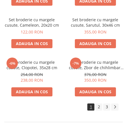
ADAUGA IN COS
ADAUGA IN COS
Set broderie cu margele
Set broderie cu margele
cusute, Cameleon, 20x20 cm
cusute, Sarutul, 30x46 cm
122,00 RON
355,00 RON
ADAUGA IN COS
ADAUGA IN COS
Set broderie cu margele
Set broderie cu margele
-6%
-7%
cusute, Clopotei, 35x28 cm
cusute, Zbor de chihlimbar,
31x40 cm
254,00 RON
376,00 RON
238,00 RON
350,00 RON
ADAUGA IN COS
ADAUGA IN COS
1
2
3