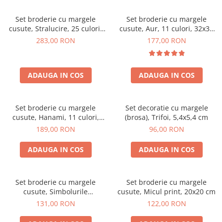
Set broderie cu margele
Set broderie cu margele
cusute, Stralucire, 25 culori,
cusute, Aur, 11 culori, 32x32
34x27 cm
cm
283,00 RON
177,00 RON
ADAUGA IN COS
ADAUGA IN COS
Set broderie cu margele
Set decoratie cu margele
cusute, Hanami, 11 culori,
(brosa), Trifoi, 5,4x5,4 cm
25x35 cm
189,00 RON
96,00 RON
ADAUGA IN COS
ADAUGA IN COS
Set broderie cu margele
Set broderie cu margele
cusute, Simbolurile
cusute, Micul print, 20x20 cm
primaverii, 20x20 cm
131,00 RON
122,00 RON