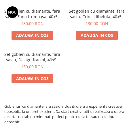
Set goblen cu diamante, fara
Set goblen cu diamante, fara
NOU
sasiu, Zana frumoasa, 40x50
sasiu, Crin si libelula, 40x50
cm
cm
130,00 RON
130,00 RON
ADAUGA IN COS
ADAUGA IN COS
Set goblen cu diamante, fara
sasiu, Design fractal, 40x50
cm
130,00 RON
ADAUGA IN COS
Goblenuri cu diamante fara sasiu inclus iti ofera o experienta creativa
deosebita la un pret excelent. Da start creativitatii si realizeaza o opera
de arta, un tablou minunat, perfect pentru casa ta, sau un cadou
deosebit!