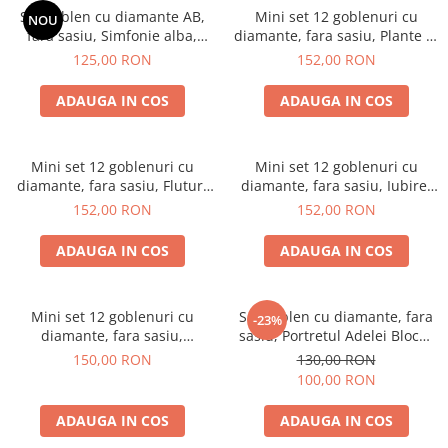
Set goblen cu diamante AB,
Mini set 12 goblenuri cu
NOU
fara sasiu, Simfonie alba,
diamante, fara sasiu, Plante 2,
40x50 cm
18x15 cm
125,00 RON
152,00 RON
ADAUGA IN COS
ADAUGA IN COS
Mini set 12 goblenuri cu
Mini set 12 goblenuri cu
diamante, fara sasiu, Fluturi
diamante, fara sasiu, Iubire,
2, 18x15 cm
18x15 cm
152,00 RON
152,00 RON
ADAUGA IN COS
ADAUGA IN COS
Mini set 12 goblenuri cu
Set goblen cu diamante, fara
-23%
diamante, fara sasiu,
sasiu, Portretul Adelei Bloch-
Mandale 2, 18x15 cm
Bauer - Klimt, 40x50 cm
150,00 RON
130,00 RON
100,00 RON
ADAUGA IN COS
ADAUGA IN COS