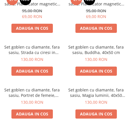
sasiu, Planificator magnetic -
sasiu, Planificator magnetic -
Floarea soarelui, 32x40 cm
Ceramica, 32x40 cm
95,00 RON
95,00 RON
69,00 RON
69,00 RON
ADAUGA IN COS
ADAUGA IN COS
Set goblen cu diamante, fara
Set goblen cu diamante, fara
sasiu, Strada cu ciresi in
sasiu, Buddha, 40x50 cm
Tokyo, 40x50 cm
130,00 RON
130,00 RON
ADAUGA IN COS
ADAUGA IN COS
Set goblen cu diamante, fara
Set goblen cu diamante, fara
sasiu, Portret de femeie,
sasiu, Magia luminii, 40x50
40x50 cm
cm
130,00 RON
130,00 RON
ADAUGA IN COS
ADAUGA IN COS