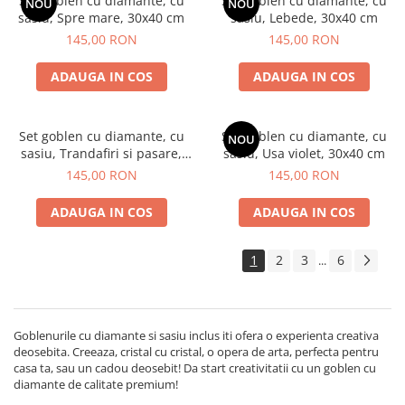
Set goblen cu diamante, cu
Set goblen cu diamante, cu
NOU
NOU
sasiu, Spre mare, 30x40 cm
sasiu, Lebede, 30x40 cm
145,00 RON
145,00 RON
ADAUGA IN COS
ADAUGA IN COS
Set goblen cu diamante, cu
Set goblen cu diamante, cu
NOU
sasiu, Trandafiri si pasare,
sasiu, Usa violet, 30x40 cm
30x40 cm
145,00 RON
145,00 RON
ADAUGA IN COS
ADAUGA IN COS
1
2
3
6
...
Goblenurile cu diamante si sasiu inclus iti ofera o experienta creativa
deosebita. Creeaza, cristal cu cristal, o opera de arta, perfecta pentru
casa ta, sau un cadou deosebit! Da start creativitatii cu un goblen cu
diamante de calitate premium!