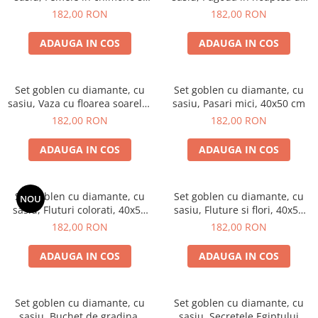
sakura, 40x50 cm
toamna, 40x50 cm
182,00 RON
182,00 RON
ADAUGA IN COS
ADAUGA IN COS
Set goblen cu diamante, cu
Set goblen cu diamante, cu
sasiu, Vaza cu floarea soarelui
sasiu, Pasari mici, 40x50 cm
toamna, 40x50 cm
182,00 RON
182,00 RON
ADAUGA IN COS
ADAUGA IN COS
Set goblen cu diamante, cu
Set goblen cu diamante, cu
NOU
sasiu, Fluturi colorati, 40x50
sasiu, Fluture si flori, 40x50
cm
cm
182,00 RON
182,00 RON
ADAUGA IN COS
ADAUGA IN COS
Set goblen cu diamante, cu
Set goblen cu diamante, cu
sasiu, Buchet de gradina,
sasiu, Secretele Egiptului