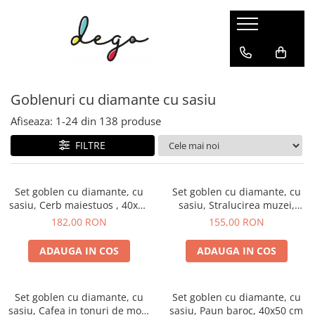
PICTURI PE NUMERE
PUZZLE 2&3D
GOBLENURI CU DIAMANTE
AC&ATA
SCHITE&GRAVURI
ACCESORII
Dimensiune clasica 40x50cm
PUZZLE MECANIC 3D
GOBLENURI CU SASIU
GOBLEN CLASIC
SCHITE
PICTURA & DESEN
Goblenuri cu diamante cu sasiu
Dimensiuni medii si mici
CUTIUTE MUZICALE
GOBLENURI FARA SASIU
BRODERIE IN CRUCIULITA
GRAVURI
BRODERII SI GOBLENURI
Triptice & dimensiuni mari
PUZZLE 3D
DIAMANTE PATRATE
BRODERII CU MARGELE
GOBLENURI CU DIAMANTE
Afiseaza:
1-
24
din
138
produse
Aurii & metalizate
PUZZLE 2D DIN LEMN
DIAMANTE ROTUNDE
BRODERIE CLASICA
FILTRE
Rotunde
DIAMANTE AB
ACCESORII CUSUT&BRODAT
Canvas negru
ACCESORII
Set goblen cu diamante, cu
Set goblen cu diamante, cu
sasiu, Cerb maiestuos , 40x50
sasiu, Stralucirea muzei,
Pictura senzoriala 3D
cm
40x50 cm
182,00 RON
155,00 RON
ADAUGA IN COS
ADAUGA IN COS
Set goblen cu diamante, cu
Set goblen cu diamante, cu
sasiu, Cafea in tonuri de mov,
sasiu, Paun baroc, 40x50 cm