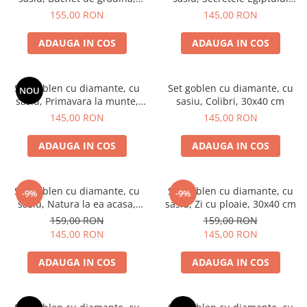
40x50 cm
30x40 cm
155,00 RON
145,00 RON
ADAUGA IN COS
ADAUGA IN COS
Set goblen cu diamante, cu
Set goblen cu diamante, cu
NOU
sasiu, Primavara la munte,
sasiu, Colibri, 30x40 cm
30x40 cm
145,00 RON
145,00 RON
ADAUGA IN COS
ADAUGA IN COS
Set goblen cu diamante, cu
Set goblen cu diamante, cu
-9%
-9%
sasiu, Natura la ea acasa,
sasiu, Zi cu ploaie, 30x40 cm
30x40 cm
159,00 RON
159,00 RON
145,00 RON
145,00 RON
ADAUGA IN COS
ADAUGA IN COS