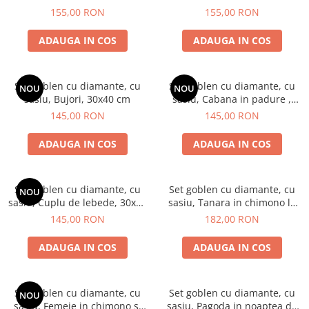
40x50 cm
155,00 RON
155,00 RON
ADAUGA IN COS
ADAUGA IN COS
Set goblen cu diamante, cu
Set goblen cu diamante, cu
NOU
NOU
sasiu, Bujori, 30x40 cm
sasiu, Cabana in padure ,
30x40 cm
145,00 RON
145,00 RON
ADAUGA IN COS
ADAUGA IN COS
Set goblen cu diamante, cu
Set goblen cu diamante, cu
NOU
sasiu, Cuplu de lebede, 30x40
sasiu, Tanara in chimono la
cm
festivalul lanternelor, 40x50
145,00 RON
182,00 RON
cm
ADAUGA IN COS
ADAUGA IN COS
Set goblen cu diamante, cu
Set goblen cu diamante, cu
NOU
sasiu, Femeie in chimono si
sasiu, Pagoda in noaptea de