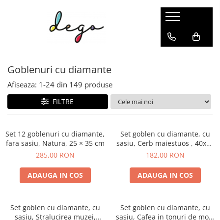
PICTURI PE NUMERE
PUZZLE 2&3D
GOBLENURI CU DIAMANTE
AC&ATA
SCHITE&GRAVURI
ACCESORII
Dimensiune clasica 40x50cm
PUZZLE MECANIC 3D
GOBLENURI CU SASIU
GOBLEN CLASIC
SCHITE
PICTURA & DESEN
Goblenuri cu diamante
Dimensiuni medii si mici
CUTIUTE MUZICALE
GOBLENURI FARA SASIU
BRODERIE IN CRUCIULITA
GRAVURI
BRODERII SI GOBLENURI
Triptice & dimensiuni mari
PUZZLE 3D
DIAMANTE PATRATE
BRODERII CU MARGELE
GOBLENURI CU DIAMANTE
Afiseaza:
1-
24
din
149
produse
Aurii & metalizate
PUZZLE 2D DIN LEMN
DIAMANTE ROTUNDE
BRODERIE CLASICA
FILTRE
Rotunde
DIAMANTE AB
ACCESORII CUSUT&BRODAT
Canvas negru
ACCESORII
Set 12 goblenuri cu diamante,
Set goblen cu diamante, cu
fara sasiu, Natura, 25 × 35 cm
sasiu, Cerb maiestuos , 40x50
Pictura senzoriala 3D
cm
285,00 RON
182,00 RON
ADAUGA IN COS
ADAUGA IN COS
Set goblen cu diamante, cu
Set goblen cu diamante, cu
sasiu, Stralucirea muzei,
sasiu, Cafea in tonuri de mov,