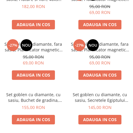
cm
Maci, 32x40 cm - Copie
182,00 RON
95,00 RON
69,00 RON
ADAUGA IN COS
ADAUGA IN COS
Set goblen cu diamante, fara
Set goblen cu diamante, fara
-27%
NOU
-27%
NOU
sasiu, Planificator magnetic -
sasiu, Planificator magnetic -
Floarea soarelui, 32x40 cm
Ceramica, 32x40 cm
95,00 RON
95,00 RON
69,00 RON
69,00 RON
ADAUGA IN COS
ADAUGA IN COS
Set goblen cu diamante, cu
Set goblen cu diamante, cu
sasiu, Buchet de gradina,
sasiu, Secretele Egiptului
40x50 cm
30x40 cm
155,00 RON
145,00 RON
ADAUGA IN COS
ADAUGA IN COS