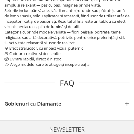
simplu și relaxant — pas cu pas, imaginea prinde viață.
Seturile includ pânză adezivă, diamante (rotunde sau pătrate), ramă
de lemn / șasiu, stilou aplicator și accesorii, fiind ușor de utilizat atât de
începători, cât și de pasionați. Rezultatul final este un tablou cu efect
vizual spectaculos, plin de lumină și detalii.
Categoria cuprinde modele variate — flori, peisaje, portrete, teme
religioase sau artă decorativă, potrivite pentru orice preferință și stil.
✨ Activitate relaxantă și ușor de realizat
💎 Efect strălucitor, cu impact vizual puternic
🎁 Cadouri creative și deosebite
📦 Livrare rapidă, direct din stoc
👉 Alege modelul care te atrage și începe creația
FAQ
Goblenuri cu Diamante
NEWSLETTER