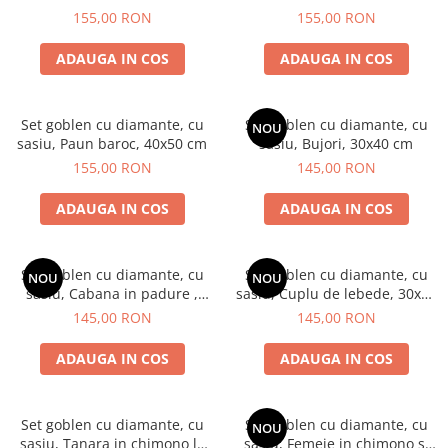
40x50 cm
40x50 cm
155,00 RON
155,00 RON
ADAUGA IN COS
ADAUGA IN COS
Set goblen cu diamante, cu
Set goblen cu diamante, cu
NOU
sasiu, Paun baroc, 40x50 cm
sasiu, Bujori, 30x40 cm
155,00 RON
145,00 RON
ADAUGA IN COS
ADAUGA IN COS
Set goblen cu diamante, cu
Set goblen cu diamante, cu
NOU
NOU
sasiu, Cabana in padure ,
sasiu, Cuplu de lebede, 30x40
30x40 cm
cm
145,00 RON
145,00 RON
ADAUGA IN COS
ADAUGA IN COS
Set goblen cu diamante, cu
Set goblen cu diamante, cu
NOU
sasiu, Tanara in chimono la
sasiu, Femeie in chimono si