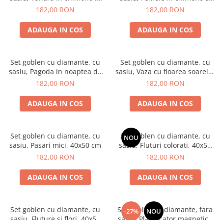
festivalul lanternelor, 40x50
sakura, 40x50 cm
182,00 RON
182,00 RON
cm
ADAUGA IN COS
ADAUGA IN COS
Set goblen cu diamante, cu
Set goblen cu diamante, cu
sasiu, Pagoda in noaptea de
sasiu, Vaza cu floarea soarelui
toamna, 40x50 cm
toamna, 40x50 cm
182,00 RON
182,00 RON
ADAUGA IN COS
ADAUGA IN COS
Set goblen cu diamante, cu
Set goblen cu diamante, cu
NOU
sasiu, Pasari mici, 40x50 cm
sasiu, Fluturi colorati, 40x50
cm
182,00 RON
182,00 RON
ADAUGA IN COS
ADAUGA IN COS
Set goblen cu diamante, cu
Set goblen cu diamante, fara
-27%
NOU
sasiu, Fluture si flori, 40x50
sasiu, Planificator magnetic -