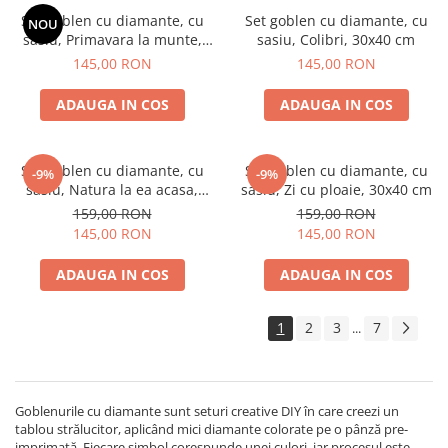
Set goblen cu diamante, cu
Set goblen cu diamante, cu
NOU
sasiu, Primavara la munte,
sasiu, Colibri, 30x40 cm
30x40 cm
145,00 RON
145,00 RON
ADAUGA IN COS
ADAUGA IN COS
Set goblen cu diamante, cu
Set goblen cu diamante, cu
-9%
-9%
sasiu, Natura la ea acasa,
sasiu, Zi cu ploaie, 30x40 cm
30x40 cm
159,00 RON
159,00 RON
145,00 RON
145,00 RON
ADAUGA IN COS
ADAUGA IN COS
1
2
3
7
...
Goblenurile cu diamante sunt seturi creative DIY în care creezi un
tablou strălucitor, aplicând mici diamante colorate pe o pânză pre-
imprimată. Fiecare simbol corespunde unei culori, iar procesul este