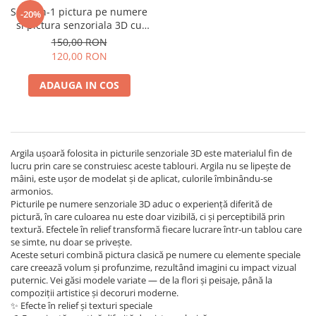
Set 2-in-1 pictura pe numere
-20%
si pictura senzoriala 3D cu
argila usoara, Pisica cu
150,00 RON
coronita, 30x40 cm
120,00 RON
ADAUGA IN COS
Argila ușoară folosita in picturile senzoriale 3D este materialul fin de
lucru prin care se construiesc aceste tablouri. Argila nu se lipește de
mâini, este ușor de modelat și de aplicat, culorile îmbinându-se
armonios.
Picturile pe numere senzoriale 3D aduc o experiență diferită de
pictură, în care culoarea nu este doar vizibilă, ci și perceptibilă prin
textură. Efectele în relief transformă fiecare lucrare într-un tablou care
se simte, nu doar se privește.
Aceste seturi combină pictura clasică pe numere cu elemente speciale
care creează volum și profunzime, rezultând imagini cu impact vizual
puternic. Vei găsi modele variate — de la flori și peisaje, până la
compoziții artistice și decoruri moderne.
✨ Efecte în relief și texturi speciale