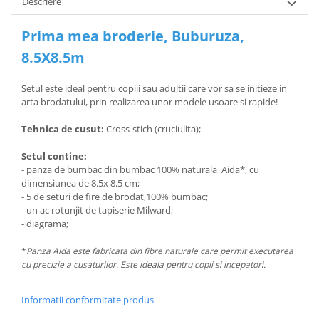
Descriere
Prima mea broderie, Buburuza,
8.5X8.5m
Setul este ideal pentru copiii sau adultii care vor sa se initieze in
arta brodatului, prin realizarea unor modele usoare si rapide!
Tehnica de cusut:
Cross-stich (cruciulita);
Setul contine:
- panza de bumbac din bumbac 100% naturala Aida*, cu
dimensiunea de 8.5x 8.5 cm;
- 5 de seturi de fire de brodat,100% bumbac;
- un ac rotunjit de tapiserie Milward;
- diagrama;
*
Panza Aida este fabricata din fibre naturale care permit executarea
cu precizie a cusaturilor. Este ideala pentru copii si incepatori.
Informatii conformitate produs