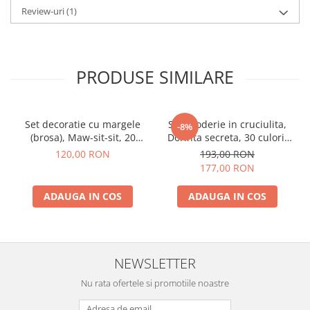
Review-uri
(1)
PRODUSE SIMILARE
Set decoratie cu margele
Set broderie in cruciulita,
-8%
(brosa), Maw-sit-sit, 20
Dorinta secreta, 30 culori,
culori, 4,8x6,5 cm
36x25 cm
120,00 RON
193,00 RON
177,00 RON
ADAUGA IN COS
ADAUGA IN COS
NEWSLETTER
Nu rata ofertele si promotiile noastre