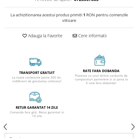
La achizitionarea acestui produs primiti
1
RON pentru comenzile
viitoare
Adauga la Favorite
Cere informatii
RATE FARA DOBANDA
TRANSPORT GRATUIT
Plateste cu unul dintre cardurile de
La toate comenzile peste 350 lei,
cumparaturi partenere si ai pana la
indiferent de greutatea coletului!
6 rate fara dobanda!
RETUR GARANTAT 14 ZILE
Comanda fara griji. Retur garantat in
14 zile