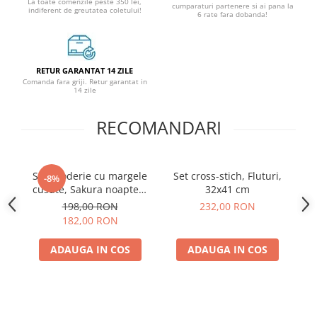
La toate comenzile peste 350 lei,
cumparaturi partenere si ai pana la
indiferent de greutatea coletului!
6 rate fara dobanda!
RETUR GARANTAT 14 ZILE
Comanda fara griji. Retur garantat in
14 zile
RECOMANDARI
Set broderie cu margele
Set cross-stich, Fluturi,
-8%
cusute, Sakura noaptea,
32x41 cm
cr
12 culori, 20x41 cm
198,00 RON
232,00 RON
182,00 RON
ADAUGA IN COS
ADAUGA IN COS