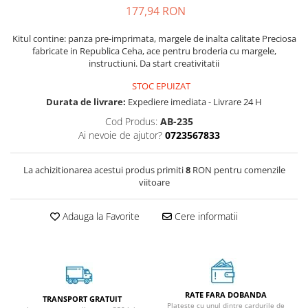
177,94 RON
Kitul contine: panza pre-imprimata, margele de inalta calitate Preciosa
fabricate in Republica Ceha, ace pentru broderia cu margele,
instructiuni. Da start creativitatii
STOC EPUIZAT
Durata de livrare:
Expediere imediata - Livrare 24 H
Cod Produs:
AB-235
Ai nevoie de ajutor?
0723567833
La achizitionarea acestui produs primiti
8
RON pentru comenzile
viitoare
Adauga la Favorite
Cere informatii
RATE FARA DOBANDA
TRANSPORT GRATUIT
Plateste cu unul dintre cardurile de