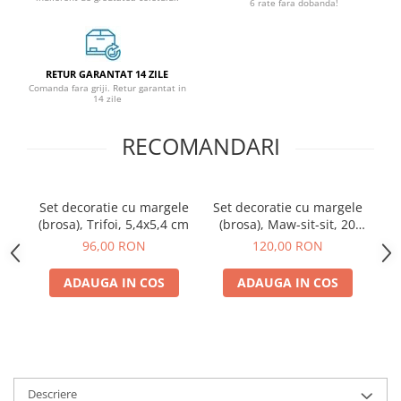
6 rate fara dobanda!
RETUR GARANTAT 14 ZILE
Comanda fara griji. Retur garantat in
14 zile
RECOMANDARI
Set decoratie cu margele
Set decoratie cu margele
(brosa), Trifoi, 5,4x5,4 cm
(brosa), Maw-sit-sit, 20
culori, 4,8x6,5 cm
96,00 RON
120,00 RON
ADAUGA IN COS
ADAUGA IN COS
Descriere