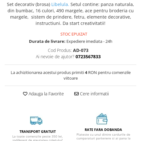
Set decorativ (brosa)
Libelula.
Setul contine: panza naturala,
din bumbac, 16 culori, 490 margele, ace pentru broderia cu
margele, sistem de prindere, fetru, elemente decorative,
instructiuni. Da start creativitatii!
STOC EPUIZAT
Durata de livrare:
Expediere imediata - 24h
Cod Produs:
AD-073
Ai nevoie de ajutor?
0723567833
La achizitionarea acestui produs primiti
4
RON pentru comenzile
viitoare
Adauga la Favorite
Cere informatii
RATE FARA DOBANDA
TRANSPORT GRATUIT
Plateste cu unul dintre cardurile de
La toate comenzile peste 350 lei,
cumparaturi partenere si ai pana la
indiferent de greutatea coletului!