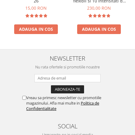
26
flexibil si 10 intensitati de
lumina
15,00 RON
230,00 RON
ADAUGA IN COS
ADAUGA IN COS
NEWSLETTER
Nu rata ofertele si promotiile noastre
Vreau sa primesc newsletter cu promotiile
magazinului. Afla mai multe in
Politica de
Confidentialitate
SOCIAL
Urmareste-ne in social media