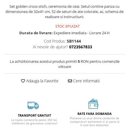
Set goblen cross-stich, ceremonia de ceai. Setul contine panza cu
dimensiunea de 32x41 cm, 52 de seturi de ate colorate, ac, schema de
realizare si instructiuni.
STOC EPUIZAT
Durata de livrare:
Expediere imediata - Livrare 24 H
Cod Produs:
SB1144
Ai nevoie de ajutor?
0723567833
La achizitionarea acestui produs primiti
5
RON pentru comenzile
viitoare
Adauga la Favorite
Cere informatii
RATE FARA DOBANDA
TRANSPORT GRATUIT
Plateste cu unul dintre cardurile de
La toate comenzile peste 350 lei,
cumparaturi partenere si ai pana la
indiferent de greutatea coletului!
6 rate fara dobanda!