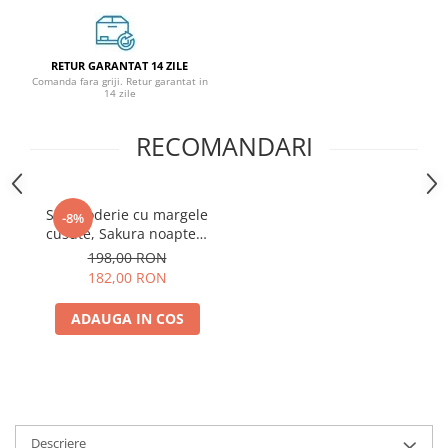
RETUR GARANTAT 14 ZILE
Comanda fara griji. Retur garantat in
14 zile
RECOMANDARI
Set broderie cu margele
-8%
cusute, Sakura noaptea,
12 culori, 20x41 cm
198,00 RON
182,00 RON
ADAUGA IN COS
Descriere