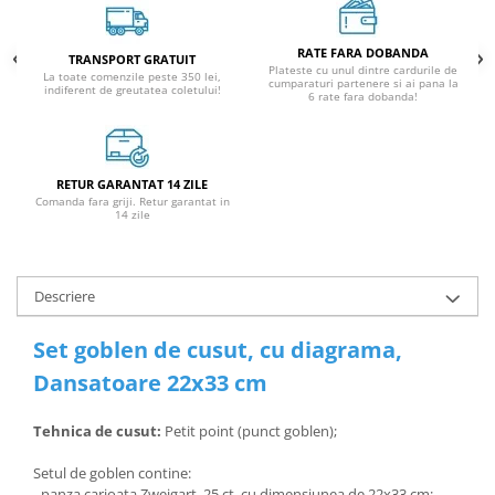
RATE FARA DOBANDA
TRANSPORT GRATUIT
Plateste cu unul dintre cardurile de
La toate comenzile peste 350 lei,
cumparaturi partenere si ai pana la
indiferent de greutatea coletului!
6 rate fara dobanda!
RETUR GARANTAT 14 ZILE
Comanda fara griji. Retur garantat in
14 zile
Descriere
Set goblen de cusut, cu diagrama,
Dansatoare 22x33 cm
Tehnica de cusut:
Petit point (punct goblen);
Setul de goblen contine:
- panza carioata Zweigart, 25 ct, cu dimensiunea de 22x33 cm;