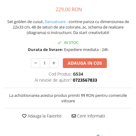
229,00 RON
Set goblen de cusut,
Dansatoare
- contine panza cu dimensiunea de
22x33 cm, 48 de seturi de ate colorate, ac, schema de realizare
(diagrama) si instructiuni. Da start creativitatii!
IN STOC
Durata de livrare:
Expediere imediata - 24h
ADAUGA IN COS
Cod Produs:
G534
Ai nevoie de ajutor?
0723567833
La achizitionarea acestui produs primiti
11
RON pentru comenzile
viitoare
Adauga la Favorite
Cere informatii