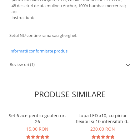
- 48 de seturi de ata mulineu Anchor, 100% bumbac mercerizat;
- ac;
- instructiuni;
Setul NU contine rama sau gherghef.
Informatii conformitate produs
Review-uri
(1)
PRODUSE SIMILARE
Set 6 ace pentru goblen nr.
Lupa LED x10, cu picior
26
flexibil si 10 intensitati de
lumina
15,00 RON
230,00 RON