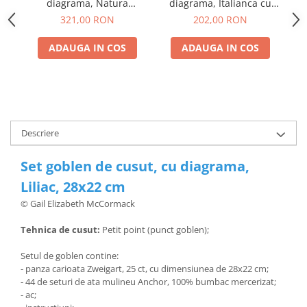
diagrama, Natura
diagrama, Italianca cu
moarta, 39x32 cm
flori, 26x30cm
321,00 RON
202,00 RON
ADAUGA IN COS
ADAUGA IN COS
Descriere
Set goblen de cusut, cu diagrama,
Liliac, 28x22 cm
© Gail Elizabeth McCormack
Tehnica de cusut:
Petit point (punct goblen);
Setul de goblen contine:
- panza carioata Zweigart, 25 ct, cu dimensiunea de 28x22 cm;
- 44 de seturi de ata mulineu Anchor, 100% bumbac mercerizat;
- ac;