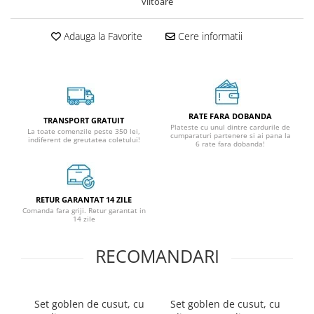
viitoare
Adauga la Favorite
Cere informatii
RATE FARA DOBANDA
TRANSPORT GRATUIT
Plateste cu unul dintre cardurile de
La toate comenzile peste 350 lei,
cumparaturi partenere si ai pana la
indiferent de greutatea coletului!
6 rate fara dobanda!
RETUR GARANTAT 14 ZILE
Comanda fara griji. Retur garantat in
14 zile
RECOMANDARI
Set goblen de cusut, cu
Set goblen de cusut, cu