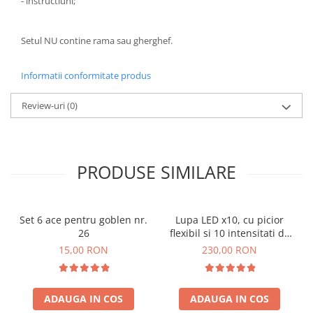
- instructiuni;
Setul NU contine rama sau gherghef.
Informatii conformitate produs
Review-uri
(0)
PRODUSE SIMILARE
Set 6 ace pentru goblen nr.
Lupa LED x10, cu picior
26
flexibil si 10 intensitati de
lumina
15,00 RON
230,00 RON
ADAUGA IN COS
ADAUGA IN COS