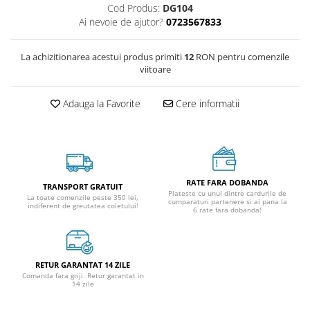
Cod Produs:
DG104
Ai nevoie de ajutor?
0723567833
La achizitionarea acestui produs primiti
12
RON pentru comenzile
viitoare
Adauga la Favorite
Cere informatii
RATE FARA DOBANDA
TRANSPORT GRATUIT
Plateste cu unul dintre cardurile de
La toate comenzile peste 350 lei,
cumparaturi partenere si ai pana la
indiferent de greutatea coletului!
6 rate fara dobanda!
RETUR GARANTAT 14 ZILE
Comanda fara griji. Retur garantat in
14 zile