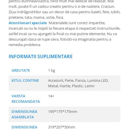
pentru dumneavoastra, fiind mult mai dellicat de realizat. Mai
mult, poate fi un cadou creativ pentru o zi de nastere, Craciun,
Ziua Indrăgostitilor sau un decor de casa pentru baieti, fete, iubiti,
prietene, tata, mama, sotie, fiica.
Atentionari speciale
Materialele sunt corect impartite,
incercati sa nu le risipiti la fiecare etapa si respectati instructiunile,
astfel incat sa nu ajungeti la final cu mai putine elemente. Nu va
descurajati daca se rupe ceva, folosiți-va imaginatia pentru a
remedia problema
INFORMATII SUPLIMENTARE
GREUTATE
1 kg
KITUL CONTINE
Accesorii, Perie, Panza, Lumina LED,
Metal, Hartie, Plastic, Lemn
VARSTA
14+
RECOMANDATA
DIMENSIUNEA
195*175*175mm
ASAMBLATA
DIMENSIUNEA
319*207*50mm