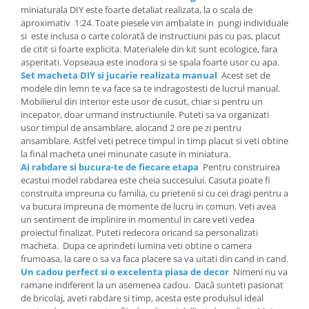
miniaturala DIY este foarte detaliat realizata, la o scala de
aproximativ 1:24. Toate piesele vin ambalate in pungi individuale
si este inclusa o carte colorată de instructiuni pas cu pas, placut
de citit si foarte explicita. Materialele din kit sunt ecologice, fara
asperitati. Vopseaua este inodora si se spala foarte usor cu apa.
Set macheta DIY si jucarie realizata manual
Acest set de
modele din lemn te va face sa te indragostesti de lucrul manual.
Mobilierul din interior este usor de cusut, chiar si pentru un
incepator, doar urmand instructiunile. Puteti sa va organizati
usor timpul de ansamblare, alocand 2 ore pe zi pentru
ansamblare. Astfel veti petrece timpul in timp placut si veti obtine
la final macheta unei minunate casute in miniatura.
Ai rabdare si bucura-te de fiecare etapa
Pentru construirea
ecastui model rabdarea este cheia succesului. Casuta poate fi
construita impreuna cu familia, cu prietenii si cu cei dragi pentru a
va bucura impreuna de momente de lucru in comun. Veti avea
un sentiment de implinire in momentul in care veti vedea
proiectul finalizat. Puteti redecora oricand sa personalizati
macheta. Dupa ce aprindeti lumina veti obtine o camera
frumoasa, la care o sa va faca placere sa va uitati din cand in cand.
Un cadou perfect si o excelenta piasa de decor
Nimeni nu va
ramane indiferent la un asemenea cadou. Dacă sunteti pasionat
de bricolaj, aveti rabdare si timp, acesta este produlsul ideal