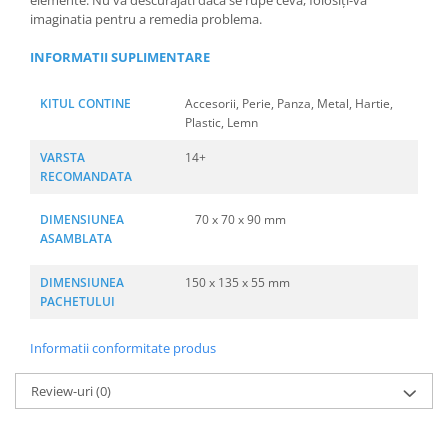
elemente. Nu va descurajati daca se rupe ceva, folosiți-va
imaginatia pentru a remedia problema.
INFORMATII SUPLIMENTARE
KITUL CONTINE
Accesorii, Perie, Panza, Metal, Hartie,
Plastic, Lemn
VARSTA
14+
RECOMANDATA
DIMENSIUNEA
70 x 70 x 90 mm
ASAMBLATA
DIMENSIUNEA
150 x 135 x 55 mm
PACHETULUI
Informatii conformitate produs
Review-uri
(0)