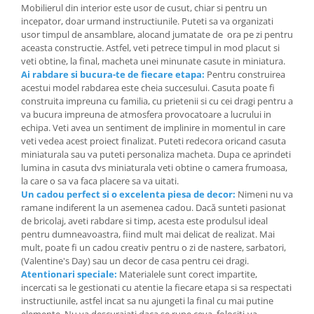
Mobilierul din interior este usor de cusut, chiar si pentru un
incepator, doar urmand instructiunile. Puteti sa va organizati
usor timpul de ansamblare, alocand jumatate de ora pe zi pentru
aceasta constructie. Astfel, veti petrece timpul in mod placut si
veti obtine, la final, macheta unei minunate casute in miniatura.
Ai rabdare si bucura-te de fiecare etapa:
Pentru construirea
acestui model rabdarea este cheia succesului. Casuta poate fi
construita impreuna cu familia, cu prietenii si cu cei dragi pentru a
va bucura impreuna de atmosfera provocatoare a lucrului in
echipa. Veti avea un sentiment de implinire in momentul in care
veti vedea acest proiect finalizat. Puteti redecora oricand casuta
miniaturala sau va puteti personaliza macheta. Dupa ce aprindeti
lumina in casuta dvs miniaturala veti obtine o camera frumoasa,
la care o sa va faca placere sa va uitati.
Un cadou perfect si o excelenta piesa de decor:
Nimeni nu va
ramane indiferent la un asemenea cadou. Dacă sunteti pasionat
de bricolaj, aveti rabdare si timp, acesta este produlsul ideal
pentru dumneavoastra, fiind mult mai delicat de realizat. Mai
mult, poate fi un cadou creativ pentru o zi de nastere, sarbatori,
(Valentine's Day) sau un decor de casa pentru cei dragi.
Atentionari speciale:
Materialele sunt corect impartite,
incercati sa le gestionati cu atentie la fiecare etapa si sa respectati
instructiunile, astfel incat sa nu ajungeti la final cu mai putine