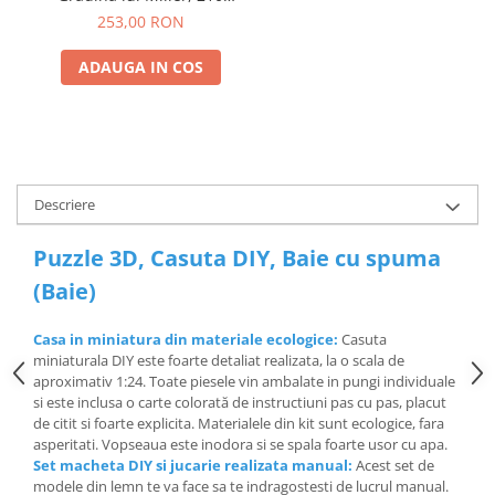
piese
253,00 RON
ADAUGA IN COS
Descriere
Puzzle 3D, Casuta DIY, Baie cu spuma
(Baie)
Casa in miniatura din materiale ecologice:
Casuta
miniaturala DIY este foarte detaliat realizata, la o scala de
aproximativ 1:24. Toate piesele vin ambalate in pungi individuale
si este inclusa o carte colorată de instructiuni pas cu pas, placut
de citit si foarte explicita. Materialele din kit sunt ecologice, fara
asperitati. Vopseaua este inodora si se spala foarte usor cu apa.
Set macheta DIY si jucarie realizata manual:
Acest set de
modele din lemn te va face sa te indragostesti de lucrul manual.