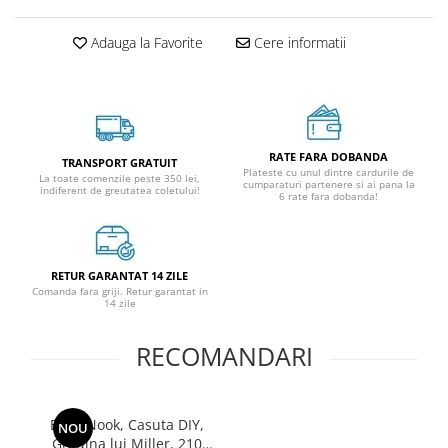
Adauga la Favorite
Cere informatii
RATE FARA DOBANDA
TRANSPORT GRATUIT
Plateste cu unul dintre cardurile de
La toate comenzile peste 350 lei,
cumparaturi partenere si ai pana la
indiferent de greutatea coletului!
6 rate fara dobanda!
RETUR GARANTAT 14 ZILE
Comanda fara griji. Retur garantat in
14 zile
RECOMANDARI
Book Nook, Casuta DIY,
NOU
Gradina lui Miller, 210