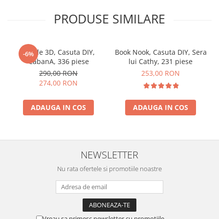
PRODUSE SIMILARE
Puzzle 3D, Casuta DIY,
Book Nook, Casuta DIY, Sera
-6%
CabanA, 336 piese
lui Cathy, 231 piese
290,00 RON
253,00 RON
274,00 RON
ADAUGA IN COS
ADAUGA IN COS
NEWSLETTER
Nu rata ofertele si promotiile noastre
Vreau sa primesc newsletter cu promotiile