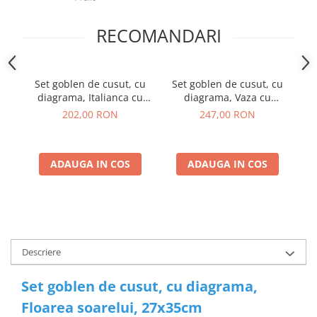
RECOMANDARI
Set goblen de cusut, cu
Set goblen de cusut, cu
S
diagrama, Italianca cu
diagrama, Vaza cu
flori, 26x30cm
trandafiri si flori,
202,00 RON
247,00 RON
24x29cm
ADAUGA IN COS
ADAUGA IN COS
Descriere
Set goblen de cusut, cu diagrama,
Floarea soarelui, 27x35cm