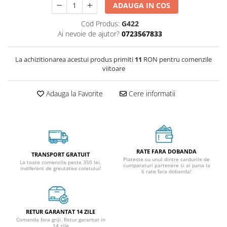
ADAUGA IN COS
Cod Produs:
G422
Ai nevoie de ajutor?
0723567833
La achizitionarea acestui produs primiti
11
RON pentru comenzile
viitoare
Adauga la Favorite
Cere informatii
RATE FARA DOBANDA
TRANSPORT GRATUIT
Plateste cu unul dintre cardurile de
La toate comenzile peste 350 lei,
cumparaturi partenere si ai pana la
indiferent de greutatea coletului!
6 rate fara dobanda!
RETUR GARANTAT 14 ZILE
Comanda fara griji. Retur garantat in
14 zile