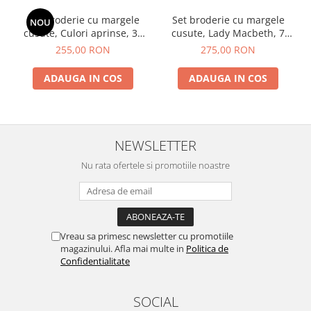
Set broderie cu margele
Set broderie cu margele
NOU
cusute, Culori aprinse, 35
cusute, Lady Macbeth, 7
culori, 25x34 cm
culori, 30x28 cm
255,00 RON
275,00 RON
ADAUGA IN COS
ADAUGA IN COS
NEWSLETTER
Nu rata ofertele si promotiile noastre
Vreau sa primesc newsletter cu promotiile
magazinului. Afla mai multe in
Politica de
Confidentialitate
SOCIAL