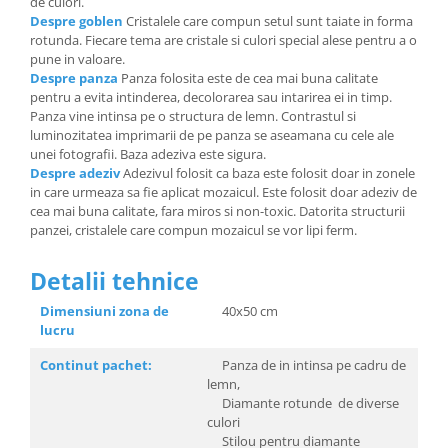
de culori.
Despre goblen
Cristalele care compun setul sunt taiate in forma
rotunda. Fiecare tema are cristale si culori special alese pentru a o
pune in valoare.
Despre panza
Panza folosita este de cea mai buna calitate
pentru a evita intinderea, decolorarea sau intarirea ei in timp.
Panza vine intinsa pe o structura de lemn. Contrastul si
luminozitatea imprimarii de pe panza se aseamana cu cele ale
unei fotografii. Baza adeziva este sigura.
Despre adeziv
Adezivul folosit ca baza este folosit doar in zonele
in care urmeaza sa fie aplicat mozaicul. Este folosit doar adeziv de
cea mai buna calitate, fara miros si non-toxic. Datorita structurii
panzei, cristalele care compun mozaicul se vor lipi ferm.
Detalii tehnice
Dimensiuni zona de
40x50 cm
lucru
Continut pachet:
Panza de in intinsa pe cadru de
lemn,
Diamante rotunde de diverse
culori
Stilou pentru diamante