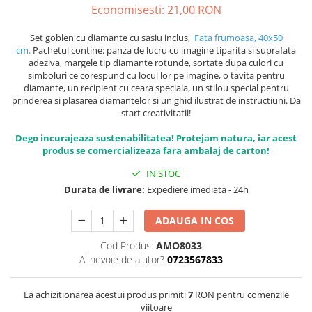
Economisesti:
21,00
RON
Set goblen cu diamante cu sasiu inclus,
Fata frumoasa, 40x50
cm.
Pachetul contine: panza de lucru cu imagine tiparita si suprafata
adeziva, margele tip diamante rotunde, sortate dupa culori cu
simboluri ce corespund cu locul lor pe imagine, o tavita pentru
diamante, un recipient cu ceara speciala, un stilou special pentru
prinderea si plasarea diamantelor si un ghid ilustrat de instructiuni. Da
start creativitatii!
Dego incurajeaza sustenabilitatea! Protejam natura, iar acest
produs se comercializeaza fara ambalaj de carton!
IN STOC
Durata de livrare:
Expediere imediata - 24h
ADAUGA IN COS
Cod Produs:
AMO8033
Ai nevoie de ajutor?
0723567833
La achizitionarea acestui produs primiti
7
RON pentru comenzile
viitoare