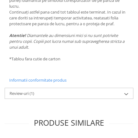
puneți diamantul pe simbolul corespunzator de pe panza de
lucru.
Continuați astfel pana cand tot tabloul este terminat. In cazul in
care doriti sa intrerupeți temporar activitatea, reatasati folia
protectoare pe panza de lucru, pentru a o proteja de praf.
Atentie!
Diamantele au dimensiuni mici si nu sunt potrivite
pentru copii. Copiii pot lucra numai sub supravegherea stricta a
unui adult.
*Tablou fara cutie de carton
Informatii conformitate produs
Review-uri
(1)
PRODUSE SIMILARE