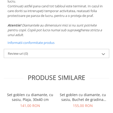
lucru.
Continuați astfel pana cand tot tabloul este terminat. In cazul in
care doriti sa intrerupeți temporar activitatea, reatasati folia
protectoare pe panza de lucru, pentru a o proteja de praf.
Atentie!
Diamantele au dimensiuni mici si nu sunt potrivite
pentru copii. Copiii pot lucra numai sub supravegherea stricta a
unui adult.
Informatii conformitate produs
Review-uri
(0)
PRODUSE SIMILARE
Set goblen cu diamante, cu
Set goblen cu diamante, cu
sasiu, Plaja, 30x40 cm
sasiu, Buchet de gradina,
40x50 cm
141,00 RON
155,00 RON