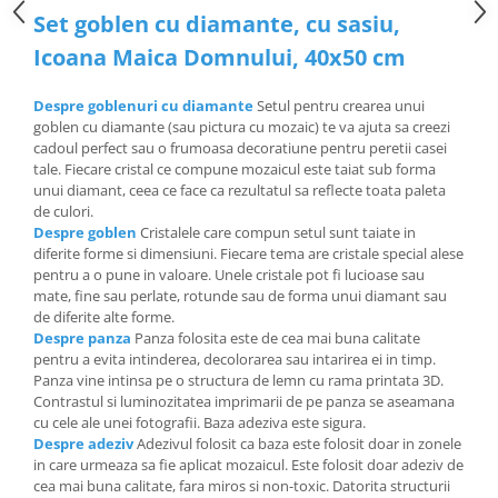
Set goblen cu diamante, cu sasiu,
Icoana Maica Domnului, 40x50 cm
Despre goblenuri cu diamante
Setul pentru crearea unui
goblen cu diamante (sau pictura cu mozaic) te va ajuta sa creezi
cadoul perfect sau o frumoasa decoratiune pentru peretii casei
tale. Fiecare cristal ce compune mozaicul este taiat sub forma
unui diamant, ceea ce face ca rezultatul sa reflecte toata paleta
de culori.
Despre goblen
Cristalele care compun setul sunt taiate in
diferite forme si dimensiuni. Fiecare tema are cristale special alese
pentru a o pune in valoare. Unele cristale pot fi lucioase sau
mate, fine sau perlate, rotunde sau de forma unui diamant sau
de diferite alte forme.
Despre panza
Panza folosita este de cea mai buna calitate
pentru a evita intinderea, decolorarea sau intarirea ei in timp.
Panza vine intinsa pe o structura de lemn cu rama printata 3D.
Contrastul si luminozitatea imprimarii de pe panza se aseamana
cu cele ale unei fotografii. Baza adeziva este sigura.
Despre adeziv
Adezivul folosit ca baza este folosit doar in zonele
in care urmeaza sa fie aplicat mozaicul. Este folosit doar adeziv de
cea mai buna calitate, fara miros si non-toxic. Datorita structurii