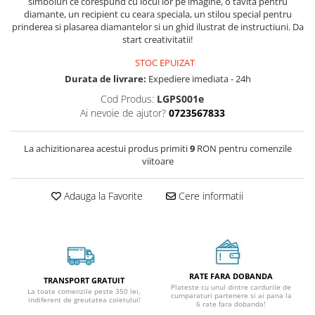
simboluri ce corespund cu locul lor pe imagine, o tavita pentru
diamante, un recipient cu ceara speciala, un stilou special pentru
prinderea si plasarea diamantelor si un ghid ilustrat de instructiuni. Da
start creativitatii!
STOC EPUIZAT
Durata de livrare:
Expediere imediata - 24h
Cod Produs:
LGPS001e
Ai nevoie de ajutor?
0723567833
La achizitionarea acestui produs primiti
9
RON pentru comenzile
viitoare
Adauga la Favorite
Cere informatii
RATE FARA DOBANDA
TRANSPORT GRATUIT
Plateste cu unul dintre cardurile de
La toate comenzile peste 350 lei,
cumparaturi partenere si ai pana la
indiferent de greutatea coletului!
6 rate fara dobanda!