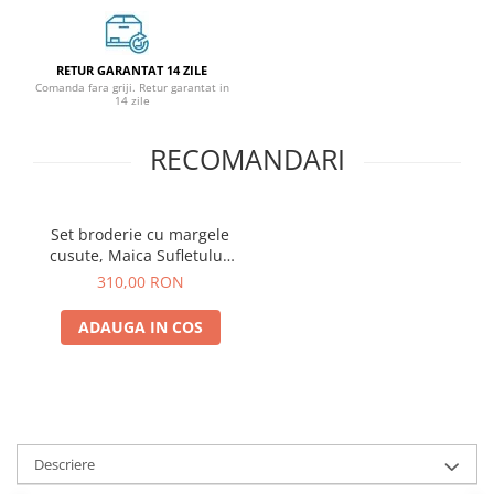
RETUR GARANTAT 14 ZILE
Comanda fara griji. Retur garantat in
14 zile
RECOMANDARI
Set broderie cu margele
cusute, Maica Sufletului,
20x25 cm
310,00 RON
ADAUGA IN COS
Descriere