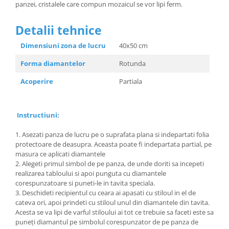
panzei, cristalele care compun mozaicul se vor lipi ferm.
Detalii tehnice
Dimensiuni zona de lucru
40x50 cm
Forma diamantelor
Rotunda
Acoperire
Partiala
Instructiuni:
1. Asezati panza de lucru pe o suprafata plana si indepartati folia
protectoare de deasupra. Aceasta poate fi indepartata partial, pe
masura ce aplicati diamantele
2. Alegeti primul simbol de pe panza, de unde doriti sa incepeti
realizarea tabloului si apoi punguta cu diamantele
corespunzatoare si puneti-le in tavita speciala.
3. Deschideti recipientul cu ceara ai apasati cu stiloul in el de
cateva ori, apoi prindeti cu stiloul unul din diamantele din tavita.
Acesta se va lipi de varful stiloului ai tot ce trebuie sa faceti este sa
puneți diamantul pe simbolul corespunzator de pe panza de