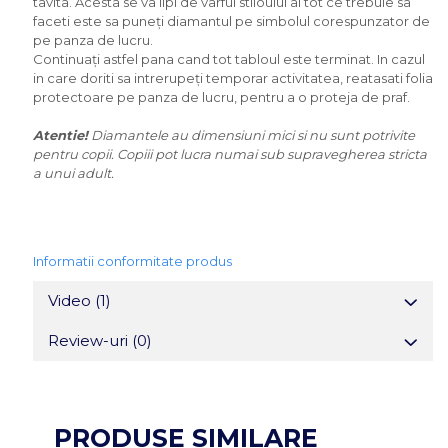
tavita. Acesta se va lipi de varful stiloului ai tot ce trebuie sa
faceti este sa puneți diamantul pe simbolul corespunzator de
pe panza de lucru.
Continuați astfel pana cand tot tabloul este terminat. In cazul
in care doriti sa intrerupeți temporar activitatea, reatasati folia
protectoare pe panza de lucru, pentru a o proteja de praf.
Atentie!
Diamantele au dimensiuni mici si nu sunt potrivite
pentru copii. Copiii pot lucra numai sub supravegherea stricta
a unui adult.
Informatii conformitate produs
Video
(1)
Review-uri
(0)
PRODUSE SIMILARE