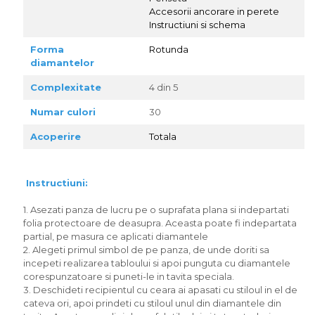
Accesorii ancorare in perete
Instructiuni si schema
Forma
Rotunda
diamantelor
Complexitate
4 din 5
Numar culori
30
Acoperire
Totala
Instructiuni:
1. Asezati panza de lucru pe o suprafata plana si indepartati
folia protectoare de deasupra. Aceasta poate fi indepartata
partial, pe masura ce aplicati diamantele
2. Alegeti primul simbol de pe panza, de unde doriti sa
incepeti realizarea tabloului si apoi punguta cu diamantele
corespunzatoare si puneti-le in tavita speciala.
3. Deschideti recipientul cu ceara ai apasati cu stiloul in el de
cateva ori, apoi prindeti cu stiloul unul din diamantele din