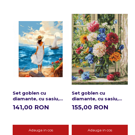
Set goblen cu
Set goblen cu
S
diamante, cu sasiu,
diamante, cu sasiu,
d
Plaja, 30x40 cm
Buchet de gradina,
F
141,00 RON
155,00 RON
1
40x50 cm
c
Adauga in cos
Adauga in cos