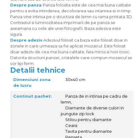
Despre panza
Panza folosita este de cea mai buna calitate
pentru a evita intinderea, decolorarea sau intarirea ei in timp.
Panza vine intinsa pe o structura de lemn cu rama printata 3D.
Contrastul si luminozitatea imprimarii de pe panza se
aseamana cu cele ale unei fotografii. Baza adeziva este
sigura.
Despre adeziv
Adezivul folosit ca baza este folosit doar in
zonele in care urmeaza sa fie aplicat mozaicul. Este folosit
doar adeziv de cea mai buna calitate, fara miros si non-toxic.
Datorita structurii panzei, cristalele care compun mozaicul se
vor lipi ferm.
Detalii tehnice
Dimensiuni zona
30x40 cm
de lucru
Continut pachet:
Panza de in intinsa pe cadru de
lemn,
Diamante de diverse culori in
pungute zip lock
Stilou pentru diamante
Ceara
Tavita pentru diamante
Penseta