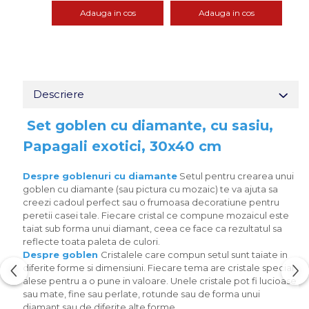
Adauga in cos
Adauga in cos
Descriere
Set goblen cu diamante, cu sasiu,
Papagali exotici, 30x40 cm
Despre goblenuri cu diamante
Setul pentru crearea unui
goblen cu diamante (sau pictura cu mozaic) te va ajuta sa
creezi cadoul perfect sau o frumoasa decoratiune pentru
peretii casei tale. Fiecare cristal ce compune mozaicul este
taiat sub forma unui diamant, ceea ce face ca rezultatul sa
reflecte toata paleta de culori.
Despre goblen
Cristalele care compun setul sunt taiate in
diferite forme si dimensiuni. Fiecare tema are cristale special
alese pentru a o pune in valoare. Unele cristale pot fi lucioase
sau mate, fine sau perlate, rotunde sau de forma unui
diamant sau de diferite alte forme.