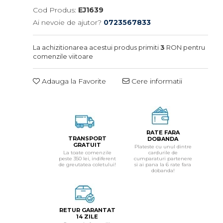
Cod Produs:
EJ1639
Ai nevoie de ajutor?
0723567833
La achizitionarea acestui produs primiti
3
RON pentru
comenzile viitoare
Adauga la Favorite
Cere informatii
RATE FARA
TRANSPORT
DOBANDA
GRATUIT
Plateste cu unul dintre
La toate comenzile
cardurile de
peste 350 lei, indiferent
cumparaturi partenere
de greutatea coletului!
si ai pana la 6 rate fara
dobanda!
RETUR GARANTAT
14 ZILE