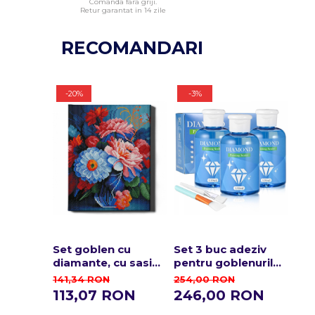
Comanda fara griji.
Retur garantat in 14 zile
RECOMANDARI
-20%
-3%
Set goblen cu
Set 3 buc adeziv
Ade
diamante, cu sasiu,
pentru goblenurile
gob
Flori in vaza, 30x40
cu diamante, cu
dia
141,34 RON
254,00 RON
90
cm
pensule, 450 ml
113,07 RON
246,00 RON