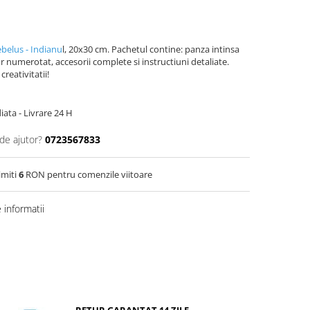
belus - Indianu
l, 20x30 cm. Pachetul contine: panza intinsa
r numerotat, accesorii complete si instructiuni detaliate.
creativitatii!
ata - Livrare 24 H
de ajutor?
0723567833
imiti
6
RON pentru comenzile viitoare
informatii