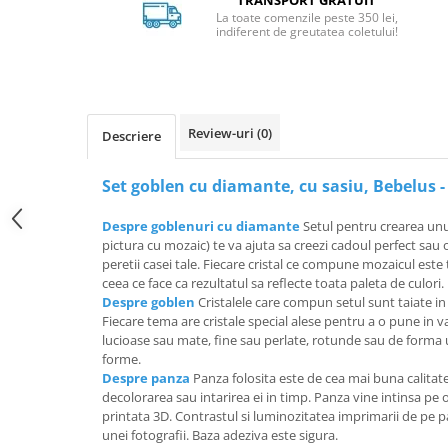
TRANSPORT GRATUIT
La toate comenzile peste 350 lei,
indiferent de greutatea coletului!
Review-uri
(0)
Descriere
Set goblen cu diamante, cu sasiu, Bebelus -
Despre goblenuri cu diamante
Setul pentru crearea un
pictura cu mozaic) te va ajuta sa creezi cadoul perfect sa
peretii casei tale. Fiecare cristal ce compune mozaicul est
ceea ce face ca rezultatul sa reflecte toata paleta de culori.
Despre goblen
Cristalele care compun setul sunt taiate in
Fiecare tema are cristale special alese pentru a o pune in va
lucioase sau mate, fine sau perlate, rotunde sau de forma 
forme.
Despre panza
Panza folosita este de cea mai buna calitate
decolorarea sau intarirea ei in timp. Panza vine intinsa pe
printata 3D. Contrastul si luminozitatea imprimarii de pe 
unei fotografii. Baza adeziva este sigura.