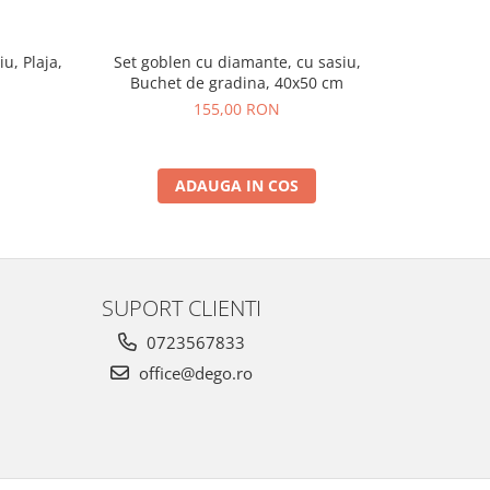
u, Plaja,
Set goblen cu diamante, cu sasiu,
Set gob
Buchet de gradina, 40x50 cm
Fec
155,00 RON
ADAUGA IN COS
SUPORT CLIENTI
0723567833
office@dego.ro