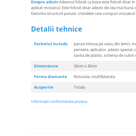
Despre adeziv
Adezivul folosit ca baza este folosit doar i
aplicat mozaicul. Este folosit doar adeziv de cea mai buna ca
Datorita structurii panzei, cristalele care compun mozaicul s
Detalii tehnice
Pachetul include
panza intinsa pe sasiu din lemn, 
penseta, aplicator, adeziv special, 
tavita de plastic, schema de culori s
Dimensiune
20cm x 30cm
Forma diamante
Rotunda, multifatetata
Acoperire
Totala
Informatii conformitate produs