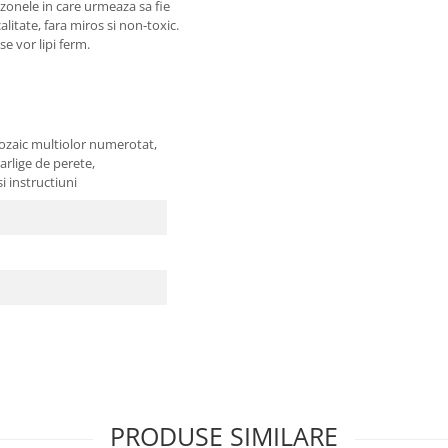
n zonele in care urmeaza sa fie
litate, fara miros si non-toxic.
e vor lipi ferm.
mozaic multiolor numerotat,
carlige de perete,
i instructiuni
PRODUSE SIMILARE