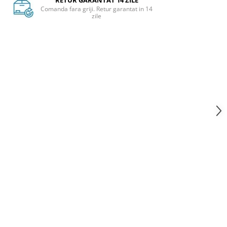
RETUR GARANTAT 14 ZILE
Comanda fara griji. Retur garantat in 14
zile