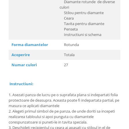
Diamante rotunde de diverse
culori
Stilou pentru diamante
Ceara
Tavita pentru diamante
Penseta
Instructiuni si schema
Forma diamantelor
Rotunda
Acoperire
Totala
Numar culori
27
Instructiuni:
1. Asezati panza de lucru pe o suprafata plana si indepartati folia
protectoare de deasupra. Aceasta poate fi indepartata partial, pe
masura ce aplicati diamantele
2. Alegeti primul simbol de pe panza, de unde doriti sa incepeti
realizarea tabloului si apoi punguta cu diamantele
corespunzatoare si puneti-le in tavita speciala.
3. Deschideti recipientul cu ceara ai apasati cu stiloul in el de