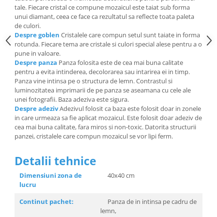
tale. Fiecare cristal ce compune mozaicul este taiat sub forma
unui diamant, ceea ce face ca rezultatul sa reflecte toata paleta
de culori.
Despre goblen
Cristalele care compun setul sunt taiate in forma
rotunda. Fiecare tema are cristale si culori special alese pentru a o
pune in valoare.
Despre panza
Panza folosita este de cea mai buna calitate
pentru a evita intinderea, decolorarea sau intarirea ei in timp.
Panza vine intinsa pe o structura de lemn. Contrastul si
luminozitatea imprimarii de pe panza se aseamana cu cele ale
unei fotografii. Baza adeziva este sigura.
Despre adeziv
Adezivul folosit ca baza este folosit doar in zonele
in care urmeaza sa fie aplicat mozaicul. Este folosit doar adeziv de
cea mai buna calitate, fara miros si non-toxic. Datorita structurii
panzei, cristalele care compun mozaicul se vor lipi ferm.
Detalii tehnice
Dimensiuni zona de
40x40 cm
lucru
Continut pachet:
Panza de in intinsa pe cadru de
lemn,