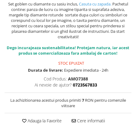
Set goblen cu diamante cu sasiu inclus,
Casuta cu zapada.
Pachetul
contine: panza de lucru cu imagine tiparita si suprafata adeziva,
margele tip diamante rotunde sortate dupa culori cu simboluri ce
corespund cu locul lor pe imagine, o tavita pentru diamante, un
recipient cu ceara speciala, un stilou special pentru prinderea si
plasarea diamantelor si un ghid ilustrat de instructiuni. Da start
creativitatii!
Dego incurajeaza sustenabilitatea! Protejam natura, iar acest
produs se comercializeaza fara ambalaj de carton!
STOC EPUIZAT
Durata de livrare:
Expediere imediata - 24h
Cod Produs:
AMO7388
Ai nevoie de ajutor?
0723567833
La achizitionarea acestui produs primiti
7
RON pentru comenzile
viitoare
Adauga la Favorite
Cere informatii