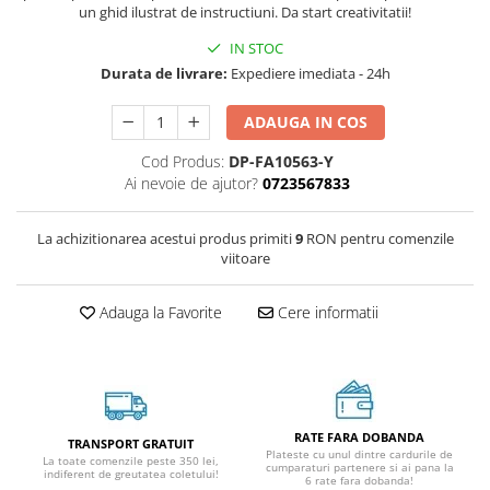
un ghid ilustrat de instructiuni. Da start creativitatii!
IN STOC
Durata de livrare:
Expediere imediata - 24h
ADAUGA IN COS
Cod Produs:
DP-FA10563-Y
Ai nevoie de ajutor?
0723567833
La achizitionarea acestui produs primiti
9
RON pentru comenzile
viitoare
Adauga la Favorite
Cere informatii
RATE FARA DOBANDA
TRANSPORT GRATUIT
Plateste cu unul dintre cardurile de
La toate comenzile peste 350 lei,
cumparaturi partenere si ai pana la
indiferent de greutatea coletului!
6 rate fara dobanda!