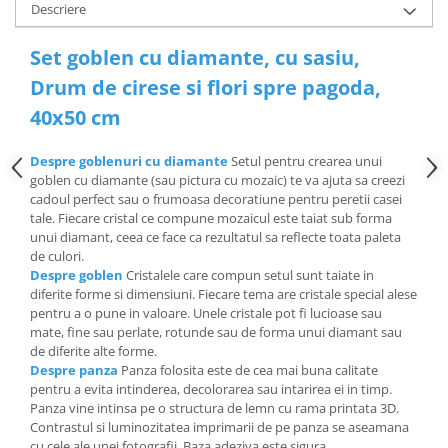
Descriere
Set goblen cu diamante, cu sasiu,
Drum de cirese si flori spre pagoda,
40x50 cm
Despre goblenuri cu diamante
Setul pentru crearea unui
goblen cu diamante (sau pictura cu mozaic) te va ajuta sa creezi
cadoul perfect sau o frumoasa decoratiune pentru peretii casei
tale. Fiecare cristal ce compune mozaicul este taiat sub forma
unui diamant, ceea ce face ca rezultatul sa reflecte toata paleta
de culori.
Despre goblen
Cristalele care compun setul sunt taiate in
diferite forme si dimensiuni. Fiecare tema are cristale special alese
pentru a o pune in valoare. Unele cristale pot fi lucioase sau
mate, fine sau perlate, rotunde sau de forma unui diamant sau
de diferite alte forme.
Despre panza
Panza folosita este de cea mai buna calitate
pentru a evita intinderea, decolorarea sau intarirea ei in timp.
Panza vine intinsa pe o structura de lemn cu rama printata 3D.
Contrastul si luminozitatea imprimarii de pe panza se aseamana
cu cele ale unei fotografii. Baza adeziva este sigura.