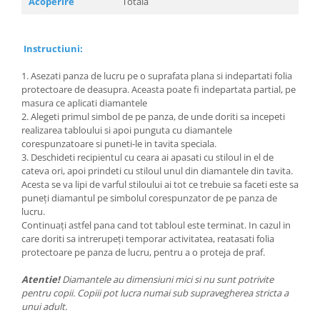
Acoperire
Totala
Instructiuni:
1. Asezati panza de lucru pe o suprafata plana si indepartati folia
protectoare de deasupra. Aceasta poate fi indepartata partial, pe
masura ce aplicati diamantele
2. Alegeti primul simbol de pe panza, de unde doriti sa incepeti
realizarea tabloului si apoi punguta cu diamantele
corespunzatoare si puneti-le in tavita speciala.
3. Deschideti recipientul cu ceara ai apasati cu stiloul in el de
cateva ori, apoi prindeti cu stiloul unul din diamantele din tavita.
Acesta se va lipi de varful stiloului ai tot ce trebuie sa faceti este sa
puneți diamantul pe simbolul corespunzator de pe panza de
lucru.
Continuați astfel pana cand tot tabloul este terminat. In cazul in
care doriti sa intrerupeți temporar activitatea, reatasati folia
protectoare pe panza de lucru, pentru a o proteja de praf.
Atentie!
Diamantele au dimensiuni mici si nu sunt potrivite
pentru copii. Copiii pot lucra numai sub supravegherea stricta a
unui adult.