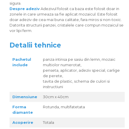
sigura.
Despre adeziv
Adezivul folosit ca baza este folosit doar in
zonele in care urmeaza sa fie aplicat mozaicul. Este folosit
doar adeziv de cea mai buna calitate, fara miros si non-toxic.
Datorita structurii panzei, cristalele care compun mozaicul se
vor lipi ferm.
Detalii tehnice
Pachetul
panza intinsa pe sasiu din lemn, mozaic
include
multiolor numerotat,
penseta, aplicator, adeziv special, carlige
de perete,
tavita de plastic, schema de culori si
instructiuni
Dimensiune
30cm x 40cm
Forma
Rotunda, multifatetata
diamante
Acoperire
Totala