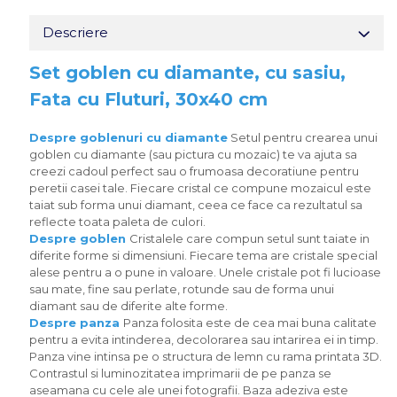
Descriere
Set goblen cu diamante, cu sasiu,
Fata cu Fluturi, 30x40 cm
Despre goblenuri cu diamante
Setul pentru crearea unui
goblen cu diamante (sau pictura cu mozaic) te va ajuta sa
creezi cadoul perfect sau o frumoasa decoratiune pentru
peretii casei tale. Fiecare cristal ce compune mozaicul este
taiat sub forma unui diamant, ceea ce face ca rezultatul sa
reflecte toata paleta de culori.
Despre goblen
Cristalele care compun setul sunt taiate in
diferite forme si dimensiuni. Fiecare tema are cristale special
alese pentru a o pune in valoare. Unele cristale pot fi lucioase
sau mate, fine sau perlate, rotunde sau de forma unui
diamant sau de diferite alte forme.
Despre panza
Panza folosita este de cea mai buna calitate
pentru a evita intinderea, decolorarea sau intarirea ei in timp.
Panza vine intinsa pe o structura de lemn cu rama printata 3D.
Contrastul si luminozitatea imprimarii de pe panza se
aseamana cu cele ale unei fotografii. Baza adeziva este