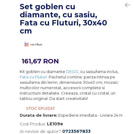
Set goblen cu
diamante, cu sasiu,
Fata cu Fluturi, 30x40
cm
161,67 RON
Kit goblen cu diamante
DEGO
, cu sasiu/rama inclus,
Fata cu Fluturi.
Pachetul contine: panza intinsa pe
sasiu/rama din lemn, dimensiune 30x40 cm, mozaic
multicolor numerotat, accesorii complete si
instructiuni detaliate. Creeaza, cristal cu cristal, un
tablou original. Da start creativitatii!
STOC EPUIZAT
Durata de livrare:
Expediere imediata - Livrare 24 H
Cod Produs:
LE109e
Ai nevoie de ajutor?
0723567833