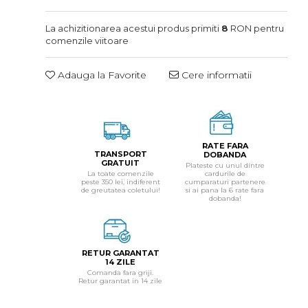
La achizitionarea acestui produs primiti
8
RON pentru
comenzile viitoare
Adauga la Favorite
Cere informatii
RATE FARA
TRANSPORT
DOBANDA
GRATUIT
Plateste cu unul dintre
La toate comenzile
cardurile de
peste 350 lei, indiferent
cumparaturi partenere
de greutatea coletului!
si ai pana la 6 rate fara
dobanda!
RETUR GARANTAT
14 ZILE
Comanda fara griji.
Retur garantat in 14 zile