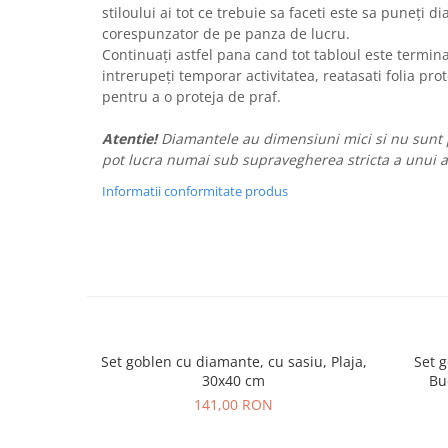
stiloului ai tot ce trebuie sa faceti este sa puneți 
corespunzator de pe panza de lucru.
Continuați astfel pana cand tot tabloul este terminat
intrerupeți temporar activitatea, reatasati folia pr
pentru a o proteja de praf.
Atentie!
Diamantele au dimensiuni mici si nu sunt po
pot lucra numai sub supravegherea stricta a unui a
Informatii conformitate produs
Set goblen cu diamante, cu sasiu, Plaja,
Set g
30x40 cm
Bu
141,00 RON