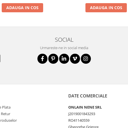
ADAUGA IN COS
ADAUGA IN COS
SOCIAL
Urmareste-ne in social media
DATE COMERCIALE
 Plata
ONLAIN NENE SRL
e Retur
J2019001843293
Produselor
RO41140559
Gheorghe Grigore