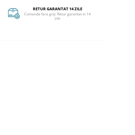
RETUR GARANTAT 14 ZILE
Comanda fara griji. Retur garantat in 14
zile