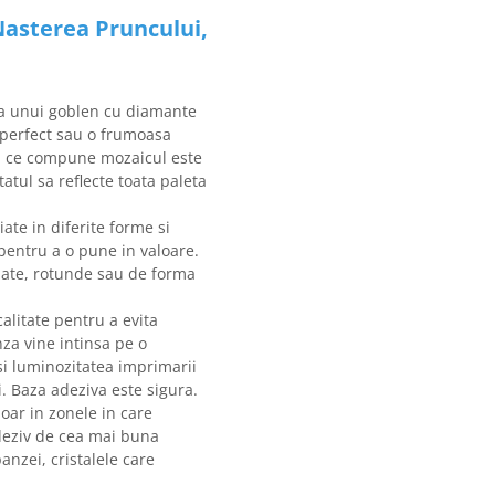
Nasterea Pruncului,
a unui goblen cu diamante
l perfect sau o frumoasa
tal ce compune mozaicul este
atul sa reflecte toata paleta
ate in diferite forme si
 pentru a o pune in valoare.
rlate, rotunde sau de forma
alitate pentru a evita
nza vine intinsa pe o
si luminozitatea imprimarii
. Baza adeziva este sigura.
doar in zonele in care
adeziv de cea mai buna
panzei, cristalele care