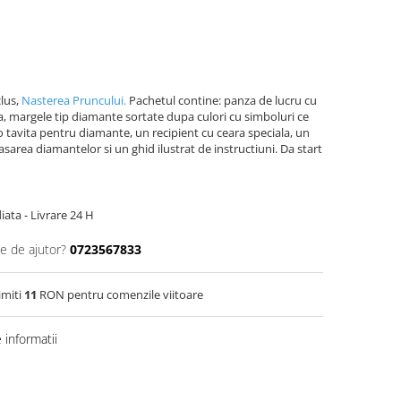
clus,
Nasterea Pruncului.
Pachetul contine: panza de lucru cu
va, margele tip diamante sortate dupa culori cu simboluri ce
o tavita pentru diamante, un recipient cu ceara speciala, un
asarea diamantelor si un ghid ilustrat de instructiuni. Da start
ata - Livrare 24 H
ie de ajutor?
0723567833
imiti
11
RON pentru comenzile viitoare
informatii