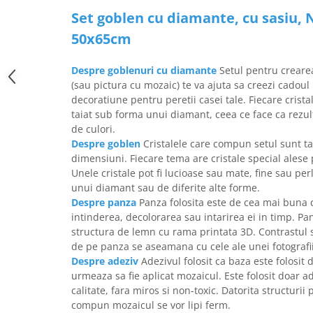
Set goblen cu diamante, cu sasiu, 
50x65cm
Despre goblenuri cu diamante
Setul pentru creare
(sau pictura cu mozaic) te va ajuta sa creezi cadou
decoratiune pentru peretii casei tale. Fiecare cris
taiat sub forma unui diamant, ceea ce face ca rezult
de culori.
Despre goblen
Cristalele care compun setul sunt tai
dimensiuni. Fiecare tema are cristale special alese
Unele cristale pot fi lucioase sau mate, fine sau pe
unui diamant sau de diferite alte forme.
Despre panza
Panza folosita este de cea mai buna c
intinderea, decolorarea sau intarirea ei in timp. Pa
structura de lemn cu rama printata 3D. Contrastul 
de pe panza se aseamana cu cele ale unei fotografii
Despre adeziv
Adezivul folosit ca baza este folosit 
urmeaza sa fie aplicat mozaicul. Este folosit doar 
calitate, fara miros si non-toxic. Datorita structurii 
compun mozaicul se vor lipi ferm.