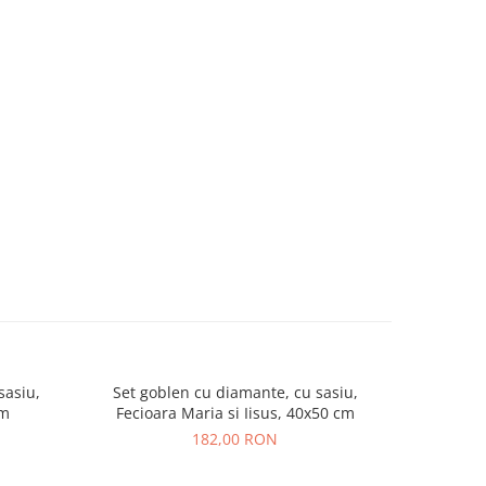
sasiu,
Set goblen cu diamante, cu sasiu,
Mini set 1
cm
Fecioara Maria si Iisus, 40x50 cm
sasi
182,00 RON