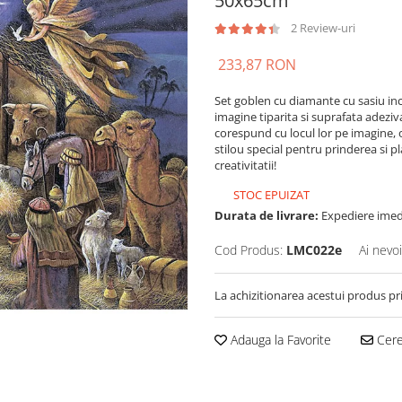
50x65cm
2 Review-uri
233,87 RON
Set goblen cu diamante cu sasiu in
imagine tiparita si suprafata adezi
corespund cu locul lor pe imagine, 
stilou special pentru prinderea si pl
creativitatii!
STOC EPUIZAT
Durata de livrare:
Expediere imedi
Cod Produs:
LMC022e
Ai nevo
La achizitionarea acestui produs pr
Adauga la Favorite
Cere 