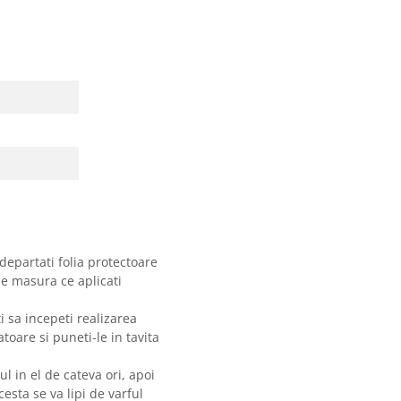
 cm
departati folia protectoare
pe masura ce aplicati
 sa incepeti realizarea
oare si puneti-le in tavita
ul in el de cateva ori, apoi
esta se va lipi de varful