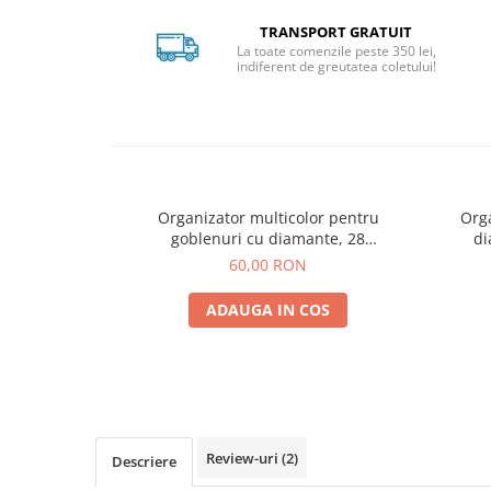
pe
Facebook
TRANSPORT GRATUIT
La toate comenzile peste 350 lei,
indiferent de greutatea coletului!
Organizator multicolor pentru
Org
goblenuri cu diamante, 28
di
compartimente
60,00 RON
ADAUGA IN COS
Review-uri
(2)
Descriere