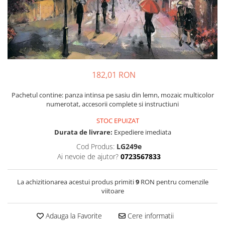
182,01 RON
Pachetul contine: panza intinsa pe sasiu din lemn, mozaic multicolor
numerotat, accesorii complete si instructiuni
STOC EPUIZAT
Durata de livrare:
Expediere imediata
Cod Produs:
LG249e
Ai nevoie de ajutor?
0723567833
La achizitionarea acestui produs primiti
9
RON pentru comenzile
viitoare
Adauga la Favorite
Cere informatii