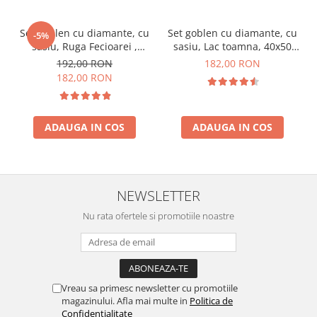
Set goblen cu diamante, cu
Set goblen cu diamante, cu
-5%
sasiu, Ruga Fecioarei ,
sasiu, Lac toamna, 40x50
40x50 cm
cm
192,00 RON
182,00 RON
182,00 RON
ADAUGA IN COS
ADAUGA IN COS
NEWSLETTER
Nu rata ofertele si promotiile noastre
Vreau sa primesc newsletter cu promotiile
magazinului. Afla mai multe in
Politica de
Confidentialitate