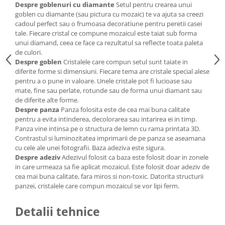
Despre goblenuri cu diamante
Setul pentru crearea unui
goblen cu diamante (sau pictura cu mozaic) te va ajuta sa creezi
cadoul perfect sau o frumoasa decoratiune pentru peretii casei
tale. Fiecare cristal ce compune mozaicul este taiat sub forma
unui diamand, ceea ce face ca rezultatul sa reflecte toata paleta
de culori.
Despre goblen
Cristalele care compun setul sunt taiate in
diferite forme si dimensiuni. Fiecare tema are cristale special alese
pentru a o pune in valoare. Unele cristale pot fi lucioase sau
mate, fine sau perlate, rotunde sau de forma unui diamant sau
de diferite alte forme.
Despre panza
Panza folosita este de cea mai buna calitate
pentru a evita intinderea, decolorarea sau intarirea ei in timp.
Panza vine intinsa pe o structura de lemn cu rama printata 3D.
Contrastul si luminozitatea imprimarii de pe panza se aseamana
cu cele ale unei fotografii. Baza adeziva este sigura.
Despre adeziv
Adezivul folosit ca baza este folosit doar in zonele
in care urmeaza sa fie aplicat mozaicul. Este folosit doar adeziv de
cea mai buna calitate, fara miros si non-toxic. Datorita structurii
panzei, cristalele care compun mozaicul se vor lipi ferm.
Detalii tehnice