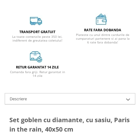
RATE FARA DOBANDA
TRANSPORT GRATUIT
Plateste cu unul dintre cardurile de
La toate comenzile peste 350 lei,
cumparaturi partenere si ai pana la
indiferent de greutatea coletului!
6 rate fara dobanda!
RETUR GARANTAT 14 ZILE
Comanda fara griji. Retur garantat in
14 zile
Descriere
Set goblen cu diamante, cu sasiu, Paris
in the rain, 40x50 cm