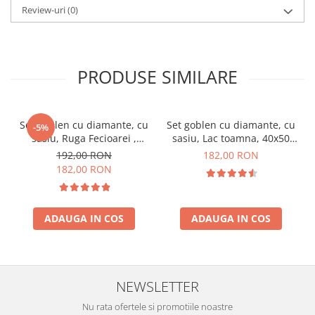
Review-uri
(0)
PRODUSE SIMILARE
Set goblen cu diamante, cu
Set goblen cu diamante, cu
-5%
sasiu, Ruga Fecioarei ,
sasiu, Lac toamna, 40x50
40x50 cm
cm
192,00 RON
182,00 RON
182,00 RON
ADAUGA IN COS
ADAUGA IN COS
NEWSLETTER
Nu rata ofertele si promotiile noastre