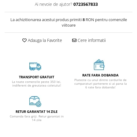
Ai nevoie de ajutor?
0723567833
La achizitionarea acestui produs primiti
8
RON pentru comenzile
viitoare
Adauga la Favorite
Cere informatii
RATE FARA DOBANDA
TRANSPORT GRATUIT
Plateste cu unul dintre cardurile de
La toate comenzile peste 350 lei,
cumparaturi partenere si ai pana la
indiferent de greutatea coletului!
6 rate fara dobanda!
RETUR GARANTAT 14 ZILE
Comanda fara griji. Retur garantat in
14 zile