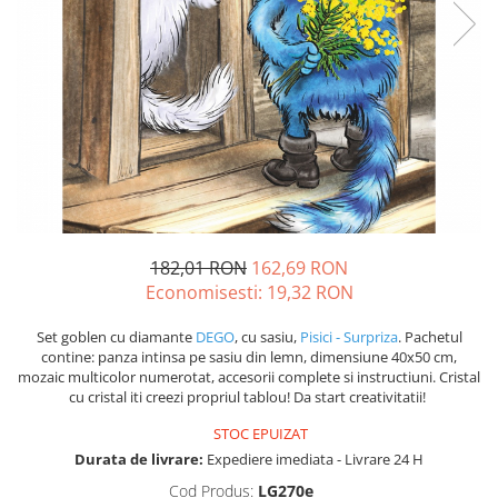
182,01 RON
162,69 RON
Economisesti:
19,32
RON
Set goblen cu diamante
DEGO
, cu sasiu,
Pisici - Surpriza
. Pachetul
contine: panza intinsa pe sasiu din lemn, dimensiune 40x50 cm,
mozaic multicolor numerotat, accesorii complete si instructiuni. Cristal
cu cristal iti creezi propriul tablou! Da start creativitatii!
STOC EPUIZAT
Durata de livrare:
Expediere imediata - Livrare 24 H
Cod Produs:
LG270e