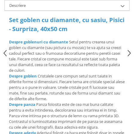
Descriere
Set goblen cu diamante, cu sasiu, Pisici
- Surpriza, 40x50 cm
Despre goblenuri cu diamante
Setul pentru crearea unui
goblen cu diamante (sau pictura cu mozaic) te va ajuta sa creezi
cadoul perfect sau o frumoasa decoratiune pentru peretii casei
tale. Fiecare cristal ce compune mozaicul este taiat sub forma
unui diamatd, ceea ce face ca rezultatul sa reflecte toata paleta
de culori.
Despre goblen
Cristalele care compun setul sunt taiate in
diferite forme si dimensiuni. Fiecare tema are cristale special alese
pentru a o pune in valoare. Unele cristale pot fi lucioase sau
mate, fine sau perlate, rotunde sau de forma unui diamant sau
de diferite alte forme.
Despre panza
Panza folosita este de cea mai buna calitate
pentru a evita intinderea, decolorarea sau intarirea ei in timp.
Panza vine intinsa pe o structura de lemn cu rama printata 3D.
Contrastul si luminozitatea imprimarii de pe panza se aseamana
cu cele ale unei fotografii. Baza adeziva este sigura.
Despre adeziv
Adezivul folosit ca baza este folosit doar in zonele