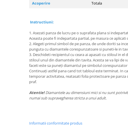
Acoperire
Totala
Instructiuni:
1. Asezati panza de lucru pe o suprafata plana si indeparta
Aceasta poate fi indepartata partial, pe masura ce aplicati
2. Alegeti primul simbol de pe panza, de unde doriti sa incep
punguta cu diamantele corespunzatoare si puneti-le in tavi
3. Deschideti recipientul cu ceara ai apasati cu stiloul in el 
stiloul unul din diamantele din tavita. Acesta se va lipi de va
faceti este sa puneți diamantul pe simbolul corespunzator
Continuați astfel pana cand tot tabloul este terminat. In caz
temporar activitatea, reatasati folia protectoare pe panza 
praf.
Atentie!
Diamantele au dimensiuni mici si nu sunt potrivite
numai sub supravegherea stricta a unui adult.
Informatii conformitate produs