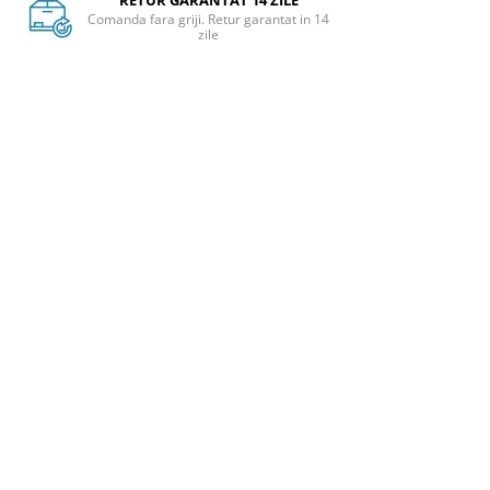
RETUR GARANTAT 14 ZILE
Comanda fara griji. Retur garantat in 14
zile