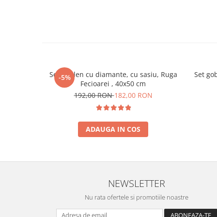
Set goblen cu diamante, cu sasiu, Ruga
Set go
-5%
Fecioarei , 40x50 cm
192,00 RON
182,00 RON
ADAUGA IN COS
NEWSLETTER
Nu rata ofertele si promotiile noastre