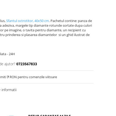
clus,
Sfantul octrotitor, 40x50 cm
. Pachetul contine: panza de
ata adeziva, margele tip diamante rotunde sortate dupa culori
lor pe imagine, o tavita pentru diamante, un recipient cu
ntru prinderea si plasarea diamantelor si un ghid ilustrat de
iata - 24H
de ajutor?
0723567833
imiti
7
RON pentru comenzile viitoare
informatii