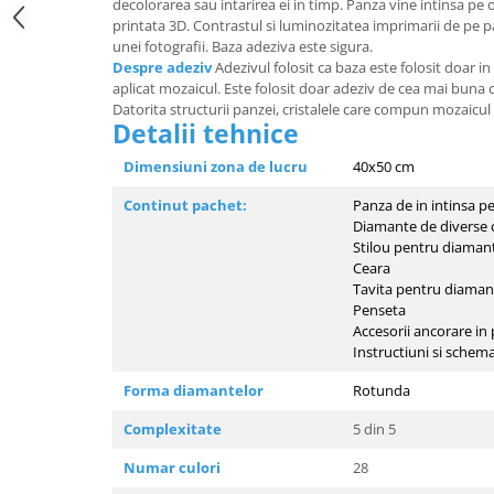
decolorarea sau intarirea ei in timp. Panza vine intinsa pe
printata 3D. Contrastul si luminozitatea imprimarii de pe 
unei fotografii. Baza adeziva este sigura.
Despre adeziv
Adezivul folosit ca baza este folosit doar in
aplicat mozaicul. Este folosit doar adeziv de cea mai buna ca
Datorita structurii panzei, cristalele care compun mozaicul s
Detalii tehnice
Dimensiuni zona de lucru
40x50 
Continut pachet:
Panza de in intinsa pe
Diamante de diverse cu
Stilou pentru diaman
Ceara
Tavita pentru diaman
Penseta
Accesorii ancorare in 
Instructiuni si schem
Forma diamantelor
Rotunda
Complexitate
5 din 5
Numar culori
28