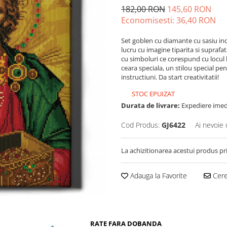
182,00 RON
145,60 RON
Economisesti:
36,40
RON
Set goblen cu diamante cu sasiu in
lucru cu imagine tiparita si supraf
cu simboluri ce corespund cu locul 
ceara speciala, un stilou special pe
instructiuni. Da start creativitatii!
STOC EPUIZAT
Durata de livrare:
Expediere imed
Cod Produs:
GJ6422
Ai nevoie 
La achizitionarea acestui produs pr
Adauga la Favorite
Cere 
RATE FARA DOBANDA