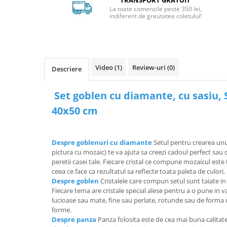
TRANSPORT GRATUIT
La toate comenzile peste 350 lei,
indiferent de greutatea coletului!
Video
(1)
Review-uri
(0)
Descriere
Set goblen cu diamante, cu sasiu, S
40x50 cm
Despre goblenuri cu diamante
Setul pentru crearea un
pictura cu mozaic) te va ajuta sa creezi cadoul perfect sa
peretii casei tale. Fiecare cristal ce compune mozaicul est
ceea ce face ca rezultatul sa reflecte toata paleta de culori.
Despre goblen
Cristalele care compun setul sunt taiate in
Fiecare tema are cristale special alese pentru a o pune in va
lucioase sau mate, fine sau perlate, rotunde sau de forma 
forme.
Despre panza
Panza folosita este de cea mai buna calitate