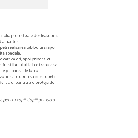
ti folia protectoare de deasupra.
 diamantele
eti realizarea tabloului si apoi
ta speciala.
de cateva ori, apoi prindeti cu
rful stiloului ai tot ce trebuie sa
 de pe panza de lucru.
ul in care doriti sa intrerupeți
de lucru, pentru a o proteja de
 pentru copii. Copiii pot lucra