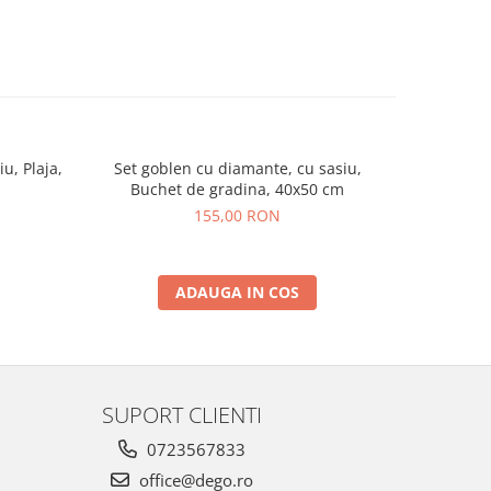
u, Plaja,
Set goblen cu diamante, cu sasiu,
Set gob
Buchet de gradina, 40x50 cm
Fec
155,00 RON
ADAUGA IN COS
SUPORT CLIENTI
0723567833
office@dego.ro