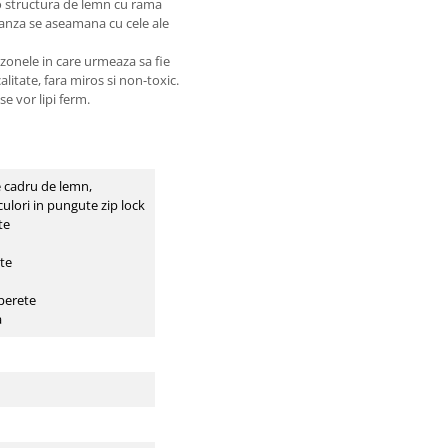
 o structura de lemn cu rama
panza se aseamana cu cele ale
 zonele in care urmeaza sa fie
litate, fara miros si non-toxic.
e vor lipi ferm.
cm
 cadru de lemn,
lori in pungute zip lock
te
te
perete
a