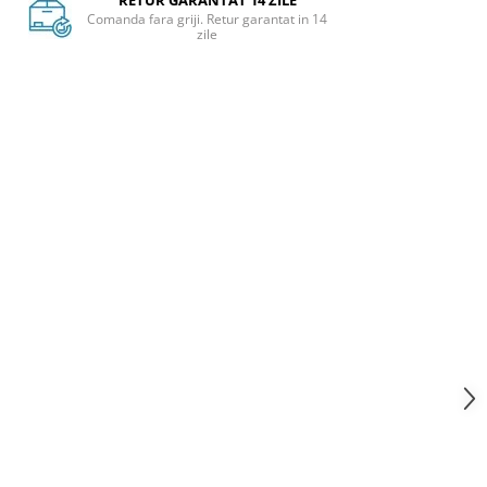
RETUR GARANTAT 14 ZILE
Comanda fara griji. Retur garantat in 14
zile