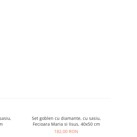
sasiu,
Set goblen cu diamante, cu sasiu,
Mini set 1
cm
Fecioara Maria si Iisus, 40x50 cm
sasi
182,00 RON