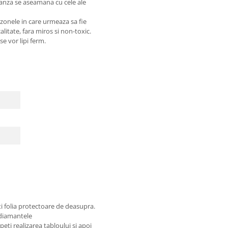
panza se aseamana cu cele ale
 zonele in care urmeaza sa fie
litate, fara miros si non-toxic.
e vor lipi ferm.
cm
ti folia protectoare de deasupra.
 diamantele
eti realizarea tabloului si apoi