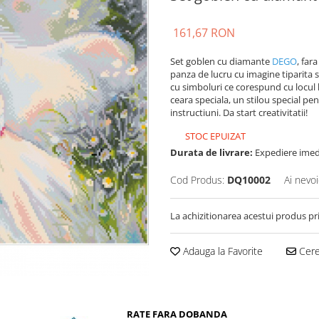
161,67 RON
Set goblen cu diamante
DEGO
, far
panza de lucru cu imagine tiparita 
cu simboluri ce corespund cu locul 
ceara speciala, un stilou special pe
instructiuni. Da start creativitatii!
STOC EPUIZAT
Durata de livrare:
Expediere imed
Cod Produs:
DQ10002
Ai nevoi
La achizitionarea acestui produs pr
Adauga la Favorite
Cere 
RATE FARA DOBANDA