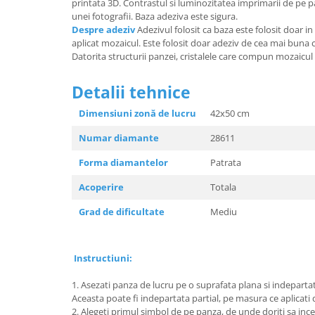
printata 3D. Contrastul si luminozitatea imprimarii de pe 
unei fotografii. Baza adeziva este sigura.
Despre adeziv
Adezivul folosit ca baza este folosit doar in
aplicat mozaicul. Este folosit doar adeziv de cea mai buna ca
Datorita structurii panzei, cristalele care compun mozaicul s
Detalii tehnice
Dimensiuni zonă de lucru
42x50 
Numar diamante
28611
Forma diamantelor
Patrata
Acoperire
Totala
Grad de dificultate
Mediu
Instructiuni:
1. Asezati panza de lucru pe o suprafata plana si indeparta
Aceasta poate fi indepartata partial, pe masura ce aplicati
2. Alegeti primul simbol de pe panza, de unde doriti sa incep