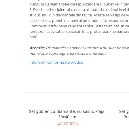
punguta cu diamantele corespunzatoare si puneti-le in tavi
3. Deschideti recipientul cu ceara ai apasati cu stiloul in el 
stiloul unul din diamantele din tavita. Acesta se va lipi de va
faceti este sa puneți diamantul pe simbolul corespunzator
Continuați astfel pana cand tot tabloul este terminat. In caz
temporar activitatea, reatasati folia protectoare pe panza 
praf.
Atentie!
Diamantele au dimensiuni mici si nu sunt potrivite
numai sub supravegherea stricta a unui adult.
Informatii conformitate produs
Set goblen cu diamante, cu sasiu, Plaja,
Set g
30x40 cm
Bu
141,00 RON