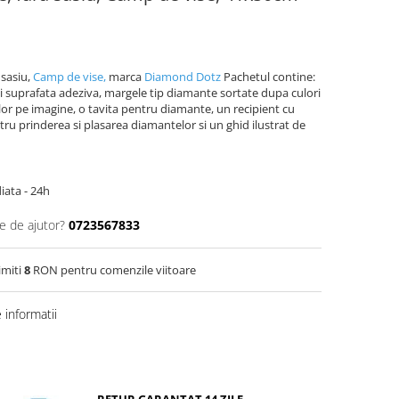
a sasiu,
Camp de vise,
marca
Diamond Dotz
Pachetul contine:
si suprafata adeziva, margele tip diamante sortate dupa culori
lor pe imagine, o tavita pentru diamante, un recipient cu
ntru prinderea si plasarea diamantelor si un ghid ilustrat de
iata - 24h
e de ajutor?
0723567833
imiti
8
RON pentru comenzile viitoare
informatii