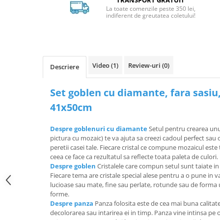
TRANSPORT GRATUIT
La toate comenzile peste 350 lei,
indiferent de greutatea coletului!
Video
(1)
Review-uri
(0)
Descriere
Set goblen cu diamante, fara sasiu
41x50cm
Despre goblenuri cu diamante
Setul pentru crearea un
pictura cu mozaic) te va ajuta sa creezi cadoul perfect sa
peretii casei tale. Fiecare cristal ce compune mozaicul est
ceea ce face ca rezultatul sa reflecte toata paleta de culori.
Despre goblen
Cristalele care compun setul sunt taiate in
Fiecare tema are cristale special alese pentru a o pune in va
lucioase sau mate, fine sau perlate, rotunde sau de forma 
forme.
Despre panza
Panza folosita este de cea mai buna calitate
decolorarea sau intarirea ei in timp. Panza vine intinsa pe