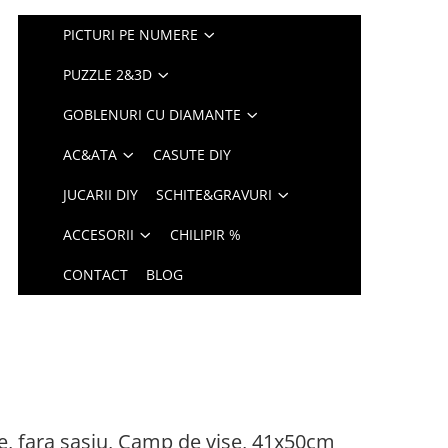
PICTURI PE NUMERE
PUZZLE 2&3D
GOBLENURI CU DIAMANTE
AC&ATA
CASUTE DIY
JUCARII DIY
SCHITE&GRAVURI
ACCESORII
CHILIPIR %
CONTACT
BLOG
e, fara sasiu, Camp de vise, 41x50cm