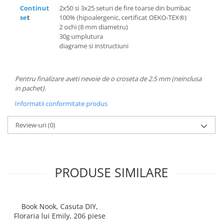
Continut
2x50 si 3x25 seturi de fire toarse din bumbac
se
t
100% (hipoalergenic, certificat OEKO-TEX®)
2 ochi (8 mm diametru)
30g umplutura
diagrame si instructiuni
Pentru finalizare aveti nevoie de o croseta de 2.5 mm (neinclusa
in pachet).
Informatii conformitate produs
Review-uri
(0)
PRODUSE SIMILARE
Book Nook, Casuta DIY,
Floraria lui Emily, 206 piese