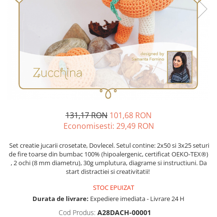
131,17 RON
101,68 RON
Economisesti:
29,49
RON
Set creatie jucarii crosetate, Dovlecel. Setul contine: 2x50 si 3x25 seturi
de fire toarse din bumbac 100% (hipoalergenic, certificat OEKO-TEX®)
, 2 ochi (8 mm diametru), 30g umplutura, diagrame si instructiuni. Da
start distractiei si creativitatii!
STOC EPUIZAT
Durata de livrare:
Expediere imediata - Livrare 24 H
Cod Produs:
A28DACH-00001