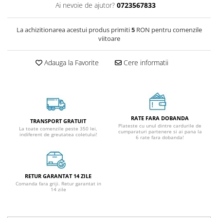
Ai nevoie de ajutor?
0723567833
La achizitionarea acestui produs primiti
5
RON pentru comenzile
viitoare
Adauga la Favorite
Cere informatii
RATE FARA DOBANDA
TRANSPORT GRATUIT
Plateste cu unul dintre cardurile de
La toate comenzile peste 350 lei,
cumparaturi partenere si ai pana la
indiferent de greutatea coletului!
6 rate fara dobanda!
RETUR GARANTAT 14 ZILE
Comanda fara griji. Retur garantat in
14 zile