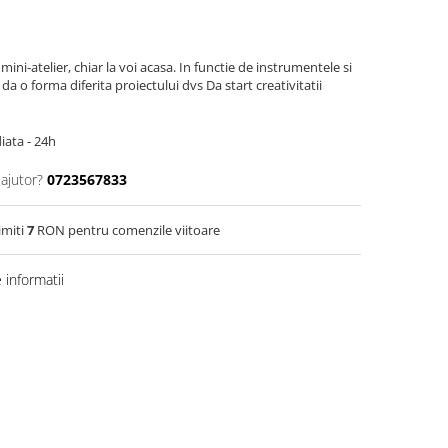
mini-atelier, chiar la voi acasa. In functie de instrumentele si
ti da o forma diferita proiectului dvs Da start creativitatii
iata - 24h
 ajutor?
0723567833
imiti
7
RON pentru comenzile viitoare
informatii