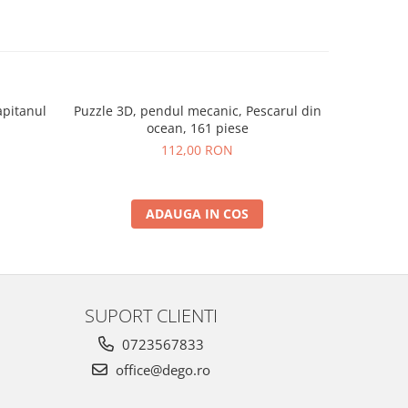
apitanul
Puzzle 3D, pendul mecanic, Pescarul din
Puzzle 3D,
ocean, 161 piese
112,00 RON
ADAUGA IN COS
SUPORT CLIENTI
0723567833
office@dego.ro