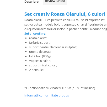
Review-uri
(0)
Descriere
Set creativ Roata Olarului, 6 culori
Roata olarului ii va permite copilului tau sa isi exprime latu
set va putea modela boluri, cupe sau chiar si figurine de an
cu ajutorul accesoriilor inclse in pachet pentru a aduce origi
Setul contine:
roata olarit*;
farfurie suport;
suport pentru decorat si sculptat;
unelte decorat;
lut 2 buc (800g);
vopsea 6 culori;
suport mixat culori;
2 pensule;
*Functioneaza cu 2 baterii D 1.5V (nu sunt incluse)
Informatii conformitate produs