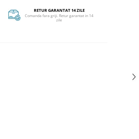
RETUR GARANTAT 14 ZILE
Comanda fara griji. Retur garantat in 14
zile