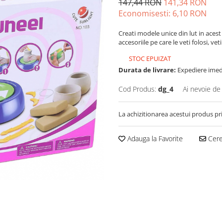
147,44 RON
141,34 RON
Economisesti:
6,10
RON
Creati modele unice din lut in acest 
accesoriile pe care le veti folosi, ve
STOC EPUIZAT
Durata de livrare:
Expediere imed
Cod Produs:
dg_4
Ai nevoie de
La achizitionarea acestui produs pr
Adauga la Favorite
Cere 