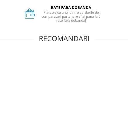
RATE FARA DOBANDA
Plateste cu unul dintre cardurile de
cumparaturi partenere si ai pana la 6
rate fara dobanda!
RECOMANDARI