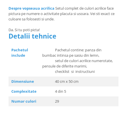
Despre vopseaua acrilica
Setul complet de culori acrilice face
pictura pe numere o activitate placuta si usoara. Vei sti exact ce
culoare sa folosesti si unde.
Da. Si tu poti picta!
Detalii tehnice
Pachetul
Pachetul contine: panza din
include
bumbac intinsa pe sasiu din lemn,
setul de culori acrilice numerotate,
pensule de diferite marimi,
checklist si instructiuni
Dimensiune
40 cm x 50 cm
Complexitate
4 din 5
Numar culori
29