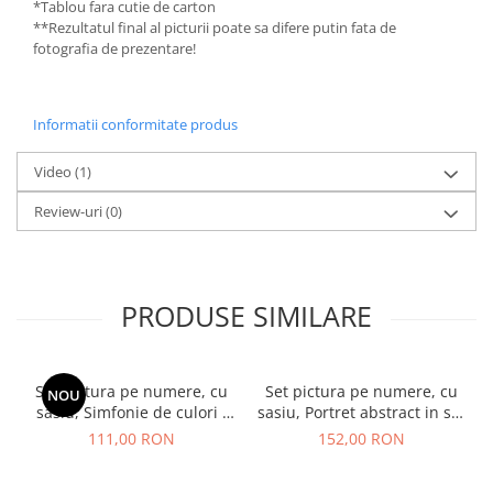
*Tablou fara cutie de carton
**Rezultatul final al picturii poate sa difere putin fata de
fotografia de prezentare!
Informatii conformitate produs
Video
(1)
Review-uri
(0)
PRODUSE SIMILARE
Set pictura pe numere, cu
Set pictura pe numere, cu
NOU
sasiu, Simfonie de culori -
sasiu, Portret abstract in stil
vopsele metalizate, 40x50
Picasso, 40x50 cm
111,00 RON
152,00 RON
cm