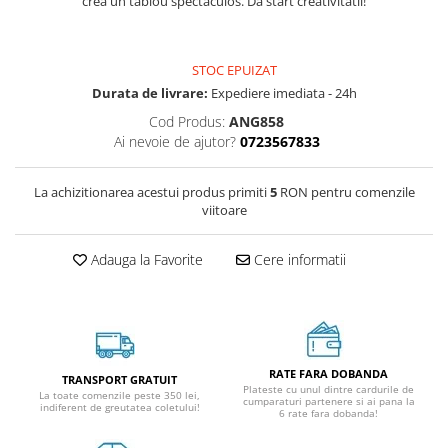
crea un tablou spectaculos. Da start creativitatii!
STOC EPUIZAT
Durata de livrare:
Expediere imediata - 24h
Cod Produs:
ANG858
Ai nevoie de ajutor?
0723567833
La achizitionarea acestui produs primiti
5
RON pentru comenzile
viitoare
Adauga la Favorite
Cere informatii
RATE FARA DOBANDA
TRANSPORT GRATUIT
Plateste cu unul dintre cardurile de
La toate comenzile peste 350 lei,
cumparaturi partenere si ai pana la
indiferent de greutatea coletului!
6 rate fara dobanda!