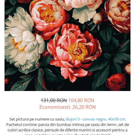
131,00 RON
104,80 RON
Economisesti:
26,20
RON
Set pictura pe numere cu sasiu,
Bujori 3 - canvas negru, 40x50 cm
.
Pachetul contine: panza din bumbac intinsa pe sasiu din lemn, set de
culori acrilice clasice, pensule de diferite marimi si accesorii pentru a