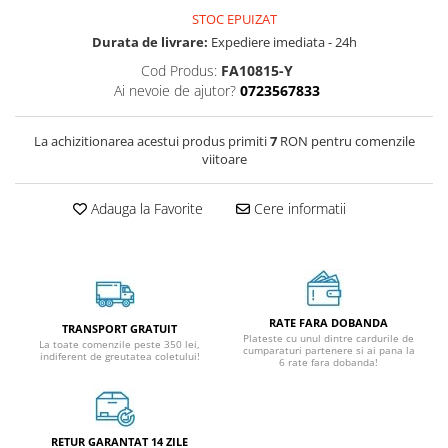
STOC EPUIZAT
Durata de livrare:
Expediere imediata - 24h
Cod Produs:
FA10815-Y
Ai nevoie de ajutor?
0723567833
La achizitionarea acestui produs primiti
7
RON pentru comenzile
viitoare
Adauga la Favorite
Cere informatii
RATE FARA DOBANDA
TRANSPORT GRATUIT
Plateste cu unul dintre cardurile de
La toate comenzile peste 350 lei,
cumparaturi partenere si ai pana la
indiferent de greutatea coletului!
6 rate fara dobanda!
RETUR GARANTAT 14 ZILE