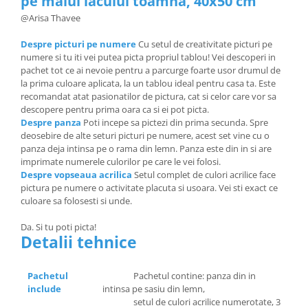
pe malul lacului toamna, 40x50 cm
@Arisa Thavee
Despre picturi pe numere
Cu setul de creativitate picturi pe
numere si tu iti vei putea picta propriul tablou! Vei descoperi in
pachet tot ce ai nevoie pentru a parcurge foarte usor drumul de
la prima culoare aplicata, la un tablou ideal pentru casa ta. Este
recomandat atat pasionatilor de pictura, cat si celor care vor sa
descopere pentru prima oara ca si ei pot picta.
Despre panza
Poti incepe sa pictezi din prima secunda. Spre
deosebire de alte seturi picturi pe numere, acest set vine cu o
panza deja intinsa pe o rama din lemn. Panza este din in si are
imprimate numerele culorilor pe care le vei folosi.
Despre vopseaua acrilica
Setul complet de culori acrilice face
pictura pe numere o activitate placuta si usoara. Vei sti exact ce
culoare sa folosesti si unde.
Da. Si tu poti picta!
Detalii tehnice
Pachetul
Pachetul contine: panza din in
include
intinsa pe sasiu din lemn,
setul de culori acrilice numerotate, 3