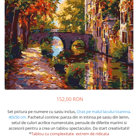
152,00 RON
Set pictura pe numere cu sasiu inclus,
Oras pe malul lacului toamna,
40x50 cm.
Pachetul contine: panza din in intinsa pe sasiu din lemn,
setul de culori acrilice numerotate, pensule de diferite marimi si
accesorii pentru a crea un tablou spectaculos. Da start creativitatii!
*
Tablou cu complexitate extrem de ridicata