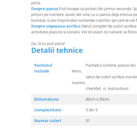
picta.
Despre panza
Poti incepe sa pictezi din prima secunda. Sp
picturi pe numere, acest set vine cu o panza deja intinsa 
bumbac si are imprimate numerele culorilor pe care le vei f
Despre vopseaua acrilica
Setul complet de culori acrilic
activitate placuta si usoara. Vei sti exact ce culoare sa folo
Da. Si tu poti picta!
Detalii tehnice
Pachetul
Pachetul contine: panza din bum
include
lemn,
setul de culori acrilice numerota
marimi,
checklist si instructiuni
Dimensiune
40cm x 50cm
Complexitate
5 din 5
Numar culori
31