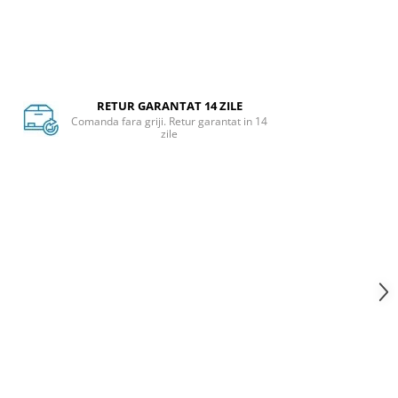
RETUR GARANTAT 14 ZILE
Comanda fara griji. Retur garantat in 14
zile