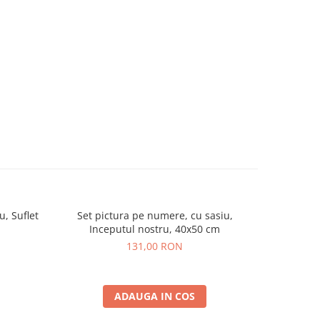
u, Suflet
Set pictura pe numere, cu sasiu,
Set pictu
Inceputul nostru, 40x50 cm
s
131,00 RON
ADAUGA IN COS