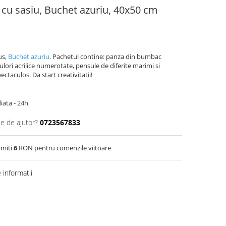
 cu sasiu, Buchet azuriu, 40x50 cm
us,
Buchet azuriu
. Pachetul contine: panza din bumbac
culori acrilice numerotate, pensule de diferite marimi si
ctaculos. Da start creativitatii!
iata - 24h
ie de ajutor?
0723567833
imiti
6
RON pentru comenzile viitoare
informatii