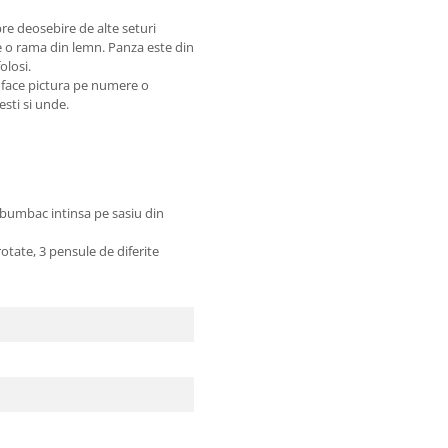
re deosebire de alte seturi
pe o rama din lemn. Panza este din
olosi.
e face pictura pe numere o
sesti si unde.
bac intinsa pe sasiu din
te, 3 pensule de diferite