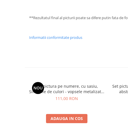
**Rezultatul final al picturii poate sa difere putin fata de 
Informatii conformitate produs
Set pictura pe numere, cu sasiu,
Set pict
NOU
Simfonie de culori - vopsele metalizate,
abst
40x50 cm
111,00 RON
ADAUGA IN COS