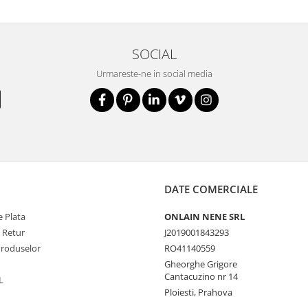
SOCIAL
Urmareste-ne in social media
DATE COMERCIALE
 Plata
ONLAIN NENE SRL
e Retur
J2019001843293
Produselor
RO41140559
Gheorghe Grigore
Cantacuzino nr 14
L
Ploiesti, Prahova