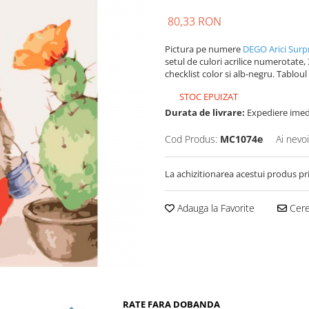
80,33 RON
Pictura pe numere
DEGO Arici Surp
setul de culori acrilice numerotate, 3
checklist color si alb-negru. Tablou
STOC EPUIZAT
Durata de livrare:
Expediere imedi
Cod Produs:
MC1074e
Ai nevo
La achizitionarea acestui produs pr
Adauga la Favorite
Cere 
RATE FARA DOBANDA