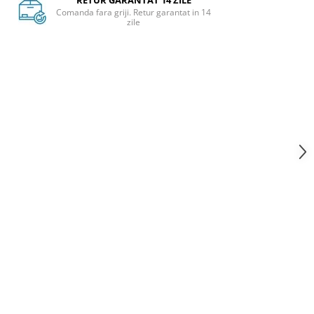
RETUR GARANTAT 14 ZILE
Comanda fara griji. Retur garantat in 14
zile