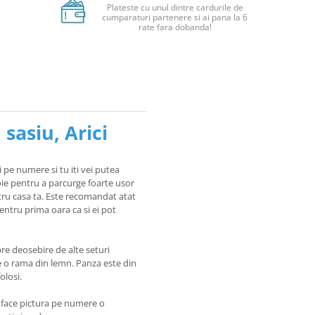
Plateste cu unul dintre cardurile de
cumparaturi partenere si ai pana la 6
rate fara dobanda!
sasiu, Arici
i pe numere si tu iti vei putea
voie pentru a parcurge foarte usor
tru casa ta. Este recomandat atat
pentru prima oara ca si ei pot
re deosebire de alte seturi
pe o rama din lemn. Panza este din
olosi.
e face pictura pe numere o