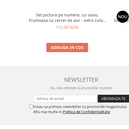
Set pictura pe numere, cu sasiu,
Set 
NOU
Frumoasa cu cercei de aur - extra culori
Simfonie
metalizate, 40x50 cm
115,00 RON
ADAUGA IN COS
NEWSLETTER
Nu rata ofertele si promotiile noastre
Vreau sa primesc newsletter cu promotiile magazinului.
Afla mai multe in
Politica de Confidentialitate