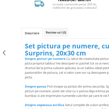
TRANSPORT GRATUIT
La toate comenzile peste 350 lei,
indiferent de greutatea coletului!
Review-uri
(0)
Descriere
Set pictura pe numere, cu 
Surprins, 20x30 cm
Despre picturi pe numere
Cu setul de creativitate pictur
picta propriul tablou! Vei descoperi in pachet tot ce ai ne
drumul de la prima culoare aplicata, la un tablou ideal pen
pasionatilor de pictura, cat si celor care vor sa descopere 
picta.
Despre panza
Poti incepe sa pictezi din prima secunda. Sp
picturi pe numere, acest set vine cu o panza deja intinsa 
bumbac si are imprimate numerele culorilor pe care le vei f
Despre vopseaua acrilica
Setul complet de culori acrilic