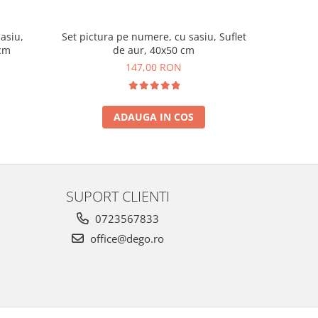
asiu,
Set pictura pe numere, cu sasiu, Suflet
Set pictur
 cm
de aur, 40x50 cm
t
147,00 RON
ADAUGA IN COS
SUPORT CLIENTI
0723567833
office@dego.ro