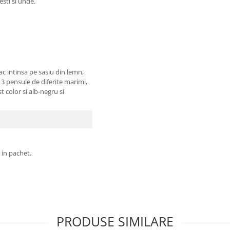
sesti si unde.
c intinsa pe sasiu din lemn,
 3 pensule de diferite marimi,
st color si alb-negru si
 in pachet.
PRODUSE SIMILARE