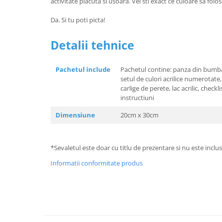
activitate placuta si usoara. Vei sti exact ce culoare sa folo
Da. Si tu poti picta!
Detalii tehnice
Pachetul include
Pachetul contine: panza din bumba
setul de culori acrilice numerotate,
carlige de perete, lac acrilic, checkli
instructiuni
Dimensiune
20cm x 30cm
*Sevaletul este doar cu titlu de prezentare si nu este inclus
Informatii conformitate produs