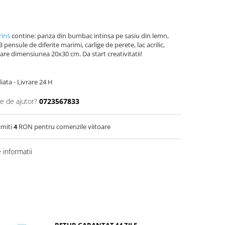
rins
contine: panza din bumbac intinsa pe sasiu din lemn,
 pensule de diferite marimi, carlige de perete, lac acrilic,
l are dimensiunea 20x30 cm. Da start creativitatii!
ata - Livrare 24 H
ie de ajutor?
0723567833
imiti
4
RON pentru comenzile viitoare
informatii