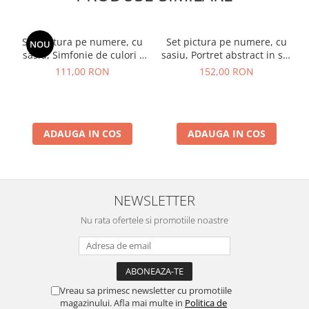
Set pictura pe numere, cu
Set pictura pe numere, cu
NOU
sasiu, Simfonie de culori -
sasiu, Portret abstract in stil
vopsele metalizate, 40x50
Picasso, 40x50 cm
111,00 RON
152,00 RON
cm
ADAUGA IN COS
ADAUGA IN COS
NEWSLETTER
Nu rata ofertele si promotiile noastre
Vreau sa primesc newsletter cu promotiile
magazinului. Afla mai multe in
Politica de