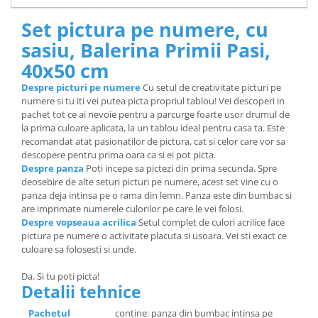
Set pictura pe numere, cu
sasiu, Balerina Primii Pasi,
40x50 cm
Despre picturi pe numere
Cu setul de creativitate picturi pe
numere si tu iti vei putea picta propriul tablou! Vei descoperi in
pachet tot ce ai nevoie pentru a parcurge foarte usor drumul de
la prima culoare aplicata, la un tablou ideal pentru casa ta. Este
recomandat atat pasionatilor de pictura, cat si celor care vor sa
descopere pentru prima oara ca si ei pot picta.
Despre panza
Poti incepe sa pictezi din prima secunda. Spre
deosebire de alte seturi picturi pe numere, acest set vine cu o
panza deja intinsa pe o rama din lemn. Panza este din bumbac si
are imprimate numerele culorilor pe care le vei folosi.
Despre vopseaua acrilica
Setul complet de culori acrilice face
pictura pe numere o activitate placuta si usoara. Vei sti exact ce
culoare sa folosesti si unde.
Da. Si tu poti picta!
Detalii tehnice
Pachetul
contine: panza din bumbac intinsa pe