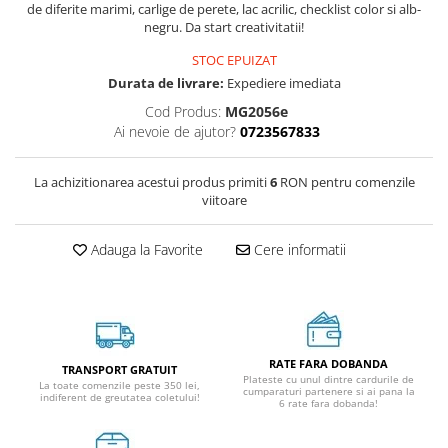
de diferite marimi, carlige de perete, lac acrilic, checklist color si alb-
negru. Da start creativitatii!
STOC EPUIZAT
Durata de livrare:
Expediere imediata
Cod Produs:
MG2056e
Ai nevoie de ajutor?
0723567833
La achizitionarea acestui produs primiti
6
RON pentru comenzile
viitoare
Adauga la Favorite
Cere informatii
RATE FARA DOBANDA
TRANSPORT GRATUIT
Plateste cu unul dintre cardurile de
La toate comenzile peste 350 lei,
cumparaturi partenere si ai pana la
indiferent de greutatea coletului!
6 rate fara dobanda!