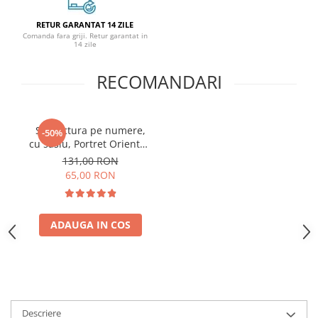
RETUR GARANTAT 14 ZILE
Comanda fara griji. Retur garantat in
14 zile
RECOMANDARI
Set pictura pe numere,
-50%
cu sasiu, Portret Oriental,
40x50 cm
131,00 RON
65,00 RON
ADAUGA IN COS
Descriere