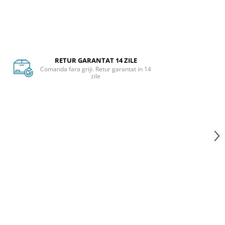
RETUR GARANTAT 14 ZILE
Comanda fara griji. Retur garantat in 14
zile