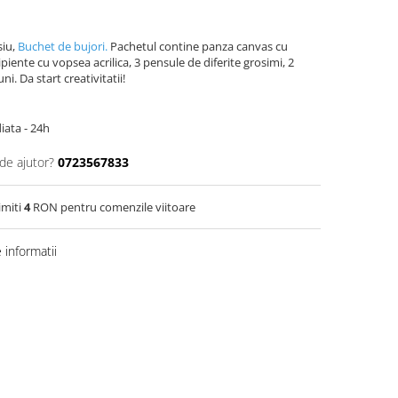
siu,
Buchet de bujori.
Pachetul contine panza canvas cu
piente cu vopsea acrilica, 3 pensule de diferite grosimi, 2
i. Da start creativitatii!
iata - 24h
de ajutor?
0723567833
imiti
4
RON pentru comenzile viitoare
informatii