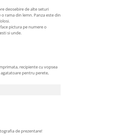
re deosebire de alte seturi
pe o rama din lemn. Panza este din
olosi.
e face pictura pe numere o
sesti si unde.
imprimata, recipiente cu vopsea
 2 agatatoare pentru perete,
fotografia de prezentare!