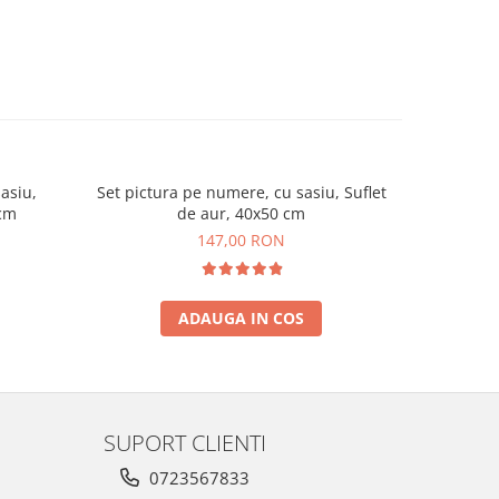
asiu,
Set pictura pe numere, cu sasiu, Suflet
Set pictur
 cm
de aur, 40x50 cm
t
147,00 RON
ADAUGA IN COS
SUPORT CLIENTI
0723567833