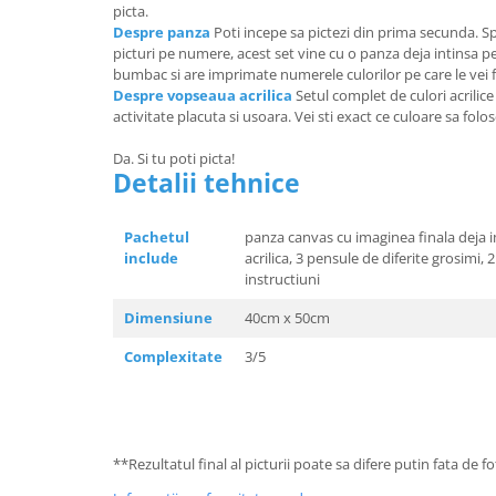
picta.
Despre panza
Poti incepe sa pictezi din prima secunda. Sp
picturi pe numere, acest set vine cu o panza deja intinsa 
bumbac si are imprimate numerele culorilor pe care le vei f
Despre vopseaua acrilica
Setul complet de culori acrilic
activitate placuta si usoara. Vei sti exact ce culoare sa folo
Da. Si tu poti picta!
Detalii tehnice
Pachetul
panza canvas cu imaginea finala deja 
include
acrilica, 3 pensule de diferite grosimi,
instructiuni
Dimensiune
40cm x 50cm
Complexitate
3/5
**Rezultatul final al picturii poate sa difere putin fata de 