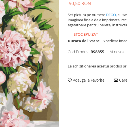
90,50 RON
Set pictura pe numere
DEGO,
cu sa
imaginea finala deja imprimata, reci
agatatoare pentru perete, instructiun
STOC EPUIZAT
Durata de livrare:
Expediere imed
Cod Produs:
BS8855
Ai nevoie 
La achizitionarea acestui produs pr
Adauga la Favorite
Cere 