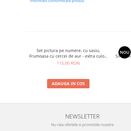
Informatii conformitate produs
Set pictura pe numere, cu sasiu,
Set 
NOU
Frumoasa cu cercei de aur - extra culori
Simfonie
metalizate, 40x50 cm
115,00 RON
ADAUGA IN COS
NEWSLETTER
Nu rata ofertele si promotiile noastre