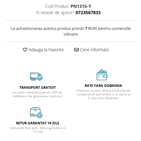
Cod Produs:
PN1315-Y
Ai nevoie de ajutor?
0723567833
La achizitionarea acestui produs primiti
7
RON pentru comenzile
viitoare
Adauga la Favorite
Cere informatii
RATE FARA DOBANDA
TRANSPORT GRATUIT
Plateste cu unul dintre cardurile de
La toate comenzile peste 350 lei,
cumparaturi partenere si ai pana la
indiferent de greutatea coletului!
6 rate fara dobanda!
RETUR GARANTAT 14 ZILE
Comanda fara griji. Retur garantat in
14 zile