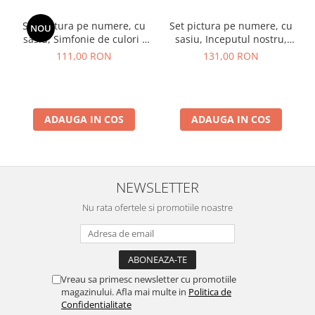
Set pictura pe numere, cu
Set pictura pe numere, cu
NOU
sasiu, Simfonie de culori -
sasiu, Inceputul nostru,
vopsele metalizate, 40x50
40x50 cm
111,00 RON
131,00 RON
cm
ADAUGA IN COS
ADAUGA IN COS
NEWSLETTER
Nu rata ofertele si promotiile noastre
Vreau sa primesc newsletter cu promotiile
magazinului. Afla mai multe in
Politica de
Confidentialitate