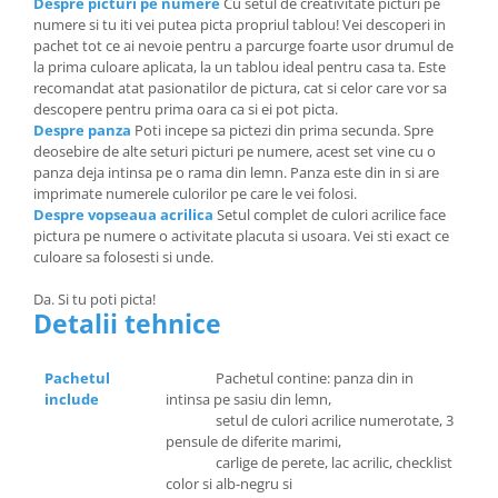
Despre picturi pe numere
Cu setul de creativitate picturi pe
numere si tu iti vei putea picta propriul tablou! Vei descoperi in
pachet tot ce ai nevoie pentru a parcurge foarte usor drumul de
la prima culoare aplicata, la un tablou ideal pentru casa ta. Este
recomandat atat pasionatilor de pictura, cat si celor care vor sa
descopere pentru prima oara ca si ei pot picta.
Despre panza
Poti incepe sa pictezi din prima secunda. Spre
deosebire de alte seturi picturi pe numere, acest set vine cu o
panza deja intinsa pe o rama din lemn. Panza este din in si are
imprimate numerele culorilor pe care le vei folosi.
Despre vopseaua acrilica
Setul complet de culori acrilice face
pictura pe numere o activitate placuta si usoara. Vei sti exact ce
culoare sa folosesti si unde.
Da. Si tu poti picta!
Detalii tehnice
Pachetul
Pachetul contine: panza din in
include
intinsa pe sasiu din lemn,
setul de culori acrilice numerotate, 3
pensule de diferite marimi,
carlige de perete, lac acrilic, checklist
color si alb-negru si