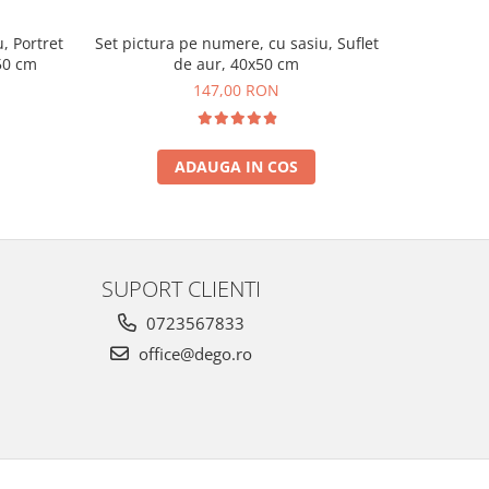
, Portret
Set pictura pe numere, cu sasiu, Suflet
Set pi
x50 cm
de aur, 40x50 cm
Ince
147,00 RON
ADAUGA IN COS
SUPORT CLIENTI
0723567833
office@dego.ro