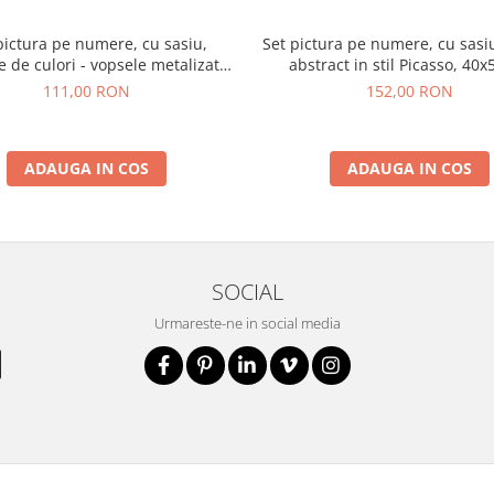
pictura pe numere, cu sasiu,
Set pictura pe numere, cu sasiu
 de culori - vopsele metalizate,
abstract in stil Picasso, 40
40x50 cm
111,00 RON
152,00 RON
ADAUGA IN COS
ADAUGA IN COS
SOCIAL
Urmareste-ne in social media