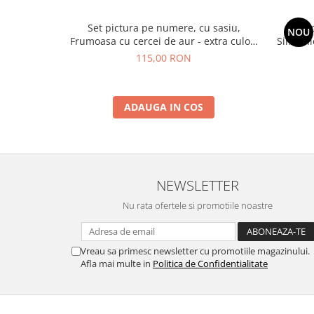
Set pictura pe numere, cu sasiu,
Set 
NOU
Frumoasa cu cercei de aur - extra culori
Simfonie
metalizate, 40x50 cm
115,00 RON
ADAUGA IN COS
NEWSLETTER
Nu rata ofertele si promotiile noastre
Vreau sa primesc newsletter cu promotiile magazinului.
Afla mai multe in
Politica de Confidentialitate