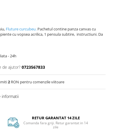
siu,
Fluture curcubeu.
Pachetul contine panza canvas cu
piente cu vopsea acrilica, 1 pensula subtire, instructiuni. Da
iata - 24h
e de ajutor?
0723567833
imiti
2
RON pentru comenzile viitoare
informatii
RETUR GARANTAT 14 ZILE
Comanda fara griji. Retur garantat in 14
zile