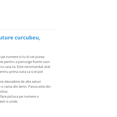
luture curcubeu,
i pe numere si tu iti vei putea
voie pentru a parcurge foarte usor
tru casa ta. Este recomandat atat
pentru prima oara ca si ei pot
re deosebire de alte seturi
pe o rama din lemn. Panza este din
olosi.
e face pictura pe numere o
sesti si unde.