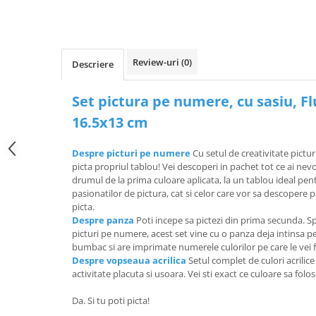
Review-uri
(0)
Descriere
Set pictura pe numere, cu sasiu, F
16.5x13 cm
Despre picturi pe numere
Cu setul de creativitate pictur
picta propriul tablou! Vei descoperi in pachet tot ce ai ne
drumul de la prima culoare aplicata, la un tablou ideal pen
pasionatilor de pictura, cat si celor care vor sa descopere 
picta.
Despre panza
Poti incepe sa pictezi din prima secunda. Sp
picturi pe numere, acest set vine cu o panza deja intinsa 
bumbac si are imprimate numerele culorilor pe care le vei f
Despre vopseaua acrilica
Setul complet de culori acrilic
activitate placuta si usoara. Vei sti exact ce culoare sa folo
Da. Si tu poti picta!