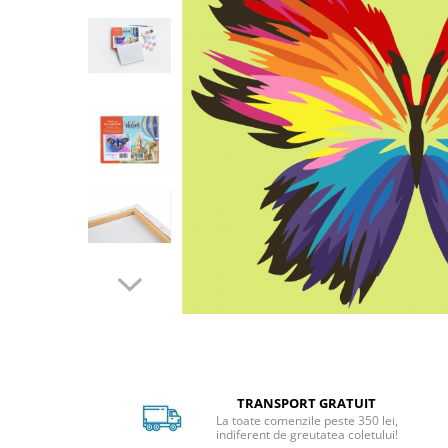
Distribuie
pe
Facebook
TRANSPORT GRATUIT
La toate comenzile peste 350 lei,
indiferent de greutatea coletului!