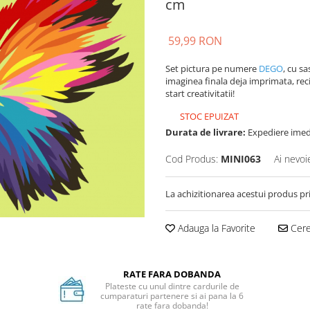
cm
59,99 RON
Set pictura pe numere
DEGO
, cu sa
imaginea finala deja imprimata, reci
start creativitatii!
STOC EPUIZAT
Durata de livrare:
Expediere imed
Cod Produs:
MINI063
Ai nevoi
La achizitionarea acestui produs pr
Adauga la Favorite
Cere 
RATE FARA DOBANDA
Plateste cu unul dintre cardurile de
cumparaturi partenere si ai pana la 6
rate fara dobanda!