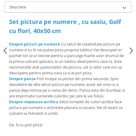
Descriere
Set pictura pe numere , cu sasiu, Golf
cu flori, 40x50 cm
Despre picturi pe numere
Cu setul de creativitate picturi pe
numere si tu iti vei putea picta propriul tablou! Vei descoperi in
pachet tot ce ai nevoie pentru a parcurge foarte usor drumul de
la prima culoare aplicata, la un tablou ideal pentru casa ta. Este
recomandat atat pasionatilor de pictura, cat si celor care vor sa
descopere pentru prima oara ca si ei pot picta.
Despre panza
Poti incepe sa pictezi din prima secunda. Spre
deosebire de alte seturi picturi pe numere, acest set vine cu o
panza deja intinsa pe o rama din lemn. Panza este din bumbac si
are imprimate numerele culorilor pe care le vei folosi.
Despre vopseaua acrilica
Setul complet de culori acrilice face
pictura pe numere o activitate placuta si usoara. Vei sti exact ce
culoare sa folosesti si unde.
Da. Si tu poti picta!