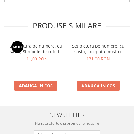
PRODUSE SIMILARE
Set pictura pe numere, cu
Set pictura pe numere, cu
NOU
sasiu, Simfonie de culori -
sasiu, Inceputul nostru,
vopsele metalizate, 40x50
40x50 cm
111,00 RON
131,00 RON
cm
ADAUGA IN COS
ADAUGA IN COS
NEWSLETTER
Nu rata ofertele si promotiile noastre