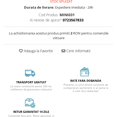
STOC EPUIZAT
Durata de livrare:
Expediere imediata - 24h
Cod Produs:
MINI031
Ai nevoie de ajutor?
0723567833
La achizitionarea acestui produs primiti
2
RON pentru comenzile
viitoare
Adauga la Favorite
Cere informatii
RATE FARA DOBANDA
TRANSPORT GRATUIT
Plateste cu unul dintre cardurile de
La toate comenzile peste 350 lei,
cumparaturi partenere si ai pana la
indiferent de greutatea coletului!
6 rate fara dobanda!
RETUR GARANTAT 14 ZILE
Comanda fara griji. Retur garantat in