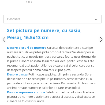
14 zile
Descriere
Set pictura pe numere, cu sasiu,
Peisaj, 16.5x13 cm
Despre picturi pe numere
Cu setul de creativitate picturi pe
numere si tu iti vei putea picta propriul tablou! Vei descoperi in
pachet tot ce ai nevoie pentru a parcurge foarte usor drumul de
la prima culoare aplicata, la un tablou ideal pentru casa ta. Este
recomandat atat pasionatilor de pictura, cat si celor care vor sa
descopere pentru prima oara ca si ei pot picta.
Despre panza
Poti incepe sa pictezi din prima secunda. Spre
deosebire de alte seturi picturi pe numere, acest set vine cu o
panza deja intinsa pe o rama din lemn. Panza este din bumbac si
are imprimate numerele culorilor pe care le vei folosi.
Despre vopseaua acrilica
Setul complet de culori acrilice face
pictura pe numere o activitate placuta si usoara. Vei sti exact ce
culoare sa folosesti si unde.