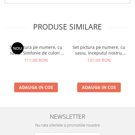
PRODUSE SIMILARE
Set pictura pe numere, cu
Set pictura pe numere, cu
NOU
sasiu, Simfonie de culori -
sasiu, Inceputul nostru,
vopsele metalizate, 40x50
40x50 cm
111,00 RON
131,00 RON
cm
ADAUGA IN COS
ADAUGA IN COS
NEWSLETTER
Nu rata ofertele si promotiile noastre