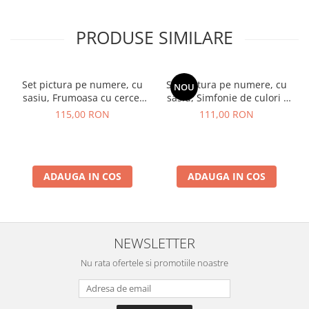
PRODUSE SIMILARE
Set pictura pe numere, cu
Set pictura pe numere, cu
NOU
sasiu, Frumoasa cu cercei
sasiu, Simfonie de culori -
de aur - extra culori
vopsele metalizate, 40x50
115,00 RON
111,00 RON
metalizate, 40x50 cm
cm
ADAUGA IN COS
ADAUGA IN COS
NEWSLETTER
Nu rata ofertele si promotiile noastre