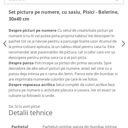
Set pictura pe numere, cu sasiu, Pisici - Balerine,
30x40 cm
Despre picturi pe numere
Cu setul de creativitate picturi pe
numere si tu iti vei putea picta propriul tablou! Vei descoperi in
pachet tot ce ai nevoie pentru a parcurge foarte usor drumul de
la prima culoare aplicata, la un tablou ideal pentru casa ta. Este
recomandat atat pasionatilor de pictura, cat si celor care vor sa
descopere pentru prima oara ca si ei pot picta.
Despre panza
Poti incepe sa pictezi din prima secunda. Spre
deosebire de alte seturi picturi pe numere, acest set vine cu o
panza deja intinsa pe o rama din lemn. Panza este din bumbac si
are imprimate numerele culorilor pe care le vei folosi.
Despre vopseaua acrilica
Setul complet de culori acrilice face
pictura pe numere o activitate placuta si usoara. Vei sti exact ce
culoare sa folosesti si unde.
Da. Si tu poti picta!
Detalii tehnice
Pachetul
Pachetul contine: panza din bumbac intinsa