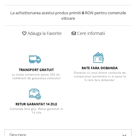
La achizitionarea acestui produs primiti
6
RON pentru comenzile
viitoare
Adauga la Favorite
Cere informatii
RATE FARA DOBANDA
TRANSPORT GRATUIT
Plateste cu unul dintre cardurile de
La toate comenzile peste 350 lei,
cumparaturi partenere si ai pana la
indiferent de greutatea coletului!
6 rate fara dobanda!
RETUR GARANTAT 14 ZILE
Comanda fara griji. Retur garantat in
14 zile
Descriere