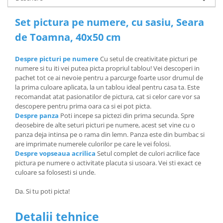
Set pictura pe numere, cu sasiu, Seara
de Toamna, 40x50 cm
Despre picturi pe numere
Cu setul de creativitate picturi pe
numere si tu iti vei putea picta propriul tablou! Vei descoperi in
pachet tot ce ai nevoie pentru a parcurge foarte usor drumul de
la prima culoare aplicata, la un tablou ideal pentru casa ta. Este
recomandat atat pasionatilor de pictura, cat si celor care vor sa
descopere pentru prima oara ca si ei pot picta.
Despre panza
Poti incepe sa pictezi din prima secunda. Spre
deosebire de alte seturi picturi pe numere, acest set vine cu o
panza deja intinsa pe o rama din lemn. Panza este din bumbac si
are imprimate numerele culorilor pe care le vei folosi.
Despre vopseaua acrilica
Setul complet de culori acrilice face
pictura pe numere o activitate placuta si usoara. Vei sti exact ce
culoare sa folosesti si unde.
Da. Si tu poti picta!
Detalii tehnice