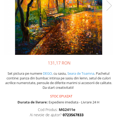
131,17 RON
Set pictura pe numere
DEGO,
cu sasiu,
Seara de Toamna
. Pachetul
contine: panza din bumbac intinsa pe sasiu din lemn, setul de culori
acrilice numerotate, pensule de diferite marimi si accesorii de calitate.
Da start creativitatii!
STOC EPUIZAT
Durata de livrare:
Expediere imediata - Livrare 24 H
Cod Produs:
MG2411e
Ai nevoie de ajutor?
0723567833