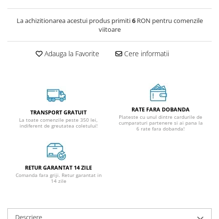
La achizitionarea acestui produs primiti
6
RON pentru comenzile
viitoare
Adauga la Favorite
Cere informatii
RATE FARA DOBANDA
TRANSPORT GRATUIT
Plateste cu unul dintre cardurile de
La toate comenzile peste 350 lei,
cumparaturi partenere si ai pana la
indiferent de greutatea coletului!
6 rate fara dobanda!
RETUR GARANTAT 14 ZILE
Comanda fara griji. Retur garantat in
14 zile
Descriere