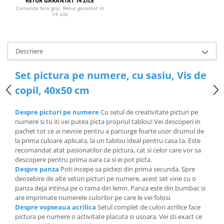
RETUR GARANTAT 14 ZILE
Comanda fara griji. Retur garantat in
14 zile
Descriere
Set pictura pe numere, cu sasiu, Vis de
copil, 40x50 cm
Despre picturi pe numere
Cu setul de creativitate picturi pe
numere si tu iti vei putea picta propriul tablou! Vei descoperi in
pachet tot ce ai nevoie pentru a parcurge foarte usor drumul de
la prima culoare aplicata, la un tablou ideal pentru casa ta. Este
recomandat atat pasionatilor de pictura, cat si celor care vor sa
descopere pentru prima oara ca si ei pot picta.
Despre panza
Poti incepe sa pictezi din prima secunda. Spre
deosebire de alte seturi picturi pe numere, acest set vine cu o
panza deja intinsa pe o rama din lemn. Panza este din bumbac si
are imprimate numerele culorilor pe care le vei folosi.
Despre vopseaua acrilica
Setul complet de culori acrilice face
pictura pe numere o activitate placuta si usoara. Vei sti exact ce