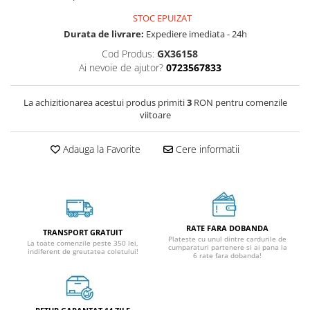
STOC EPUIZAT
Durata de livrare:
Expediere imediata - 24h
Cod Produs:
GX36158
Ai nevoie de ajutor?
0723567833
La achizitionarea acestui produs primiti
3
RON pentru comenzile
viitoare
Adauga la Favorite
Cere informatii
RATE FARA DOBANDA
TRANSPORT GRATUIT
Plateste cu unul dintre cardurile de
La toate comenzile peste 350 lei,
cumparaturi partenere si ai pana la
indiferent de greutatea coletului!
6 rate fara dobanda!