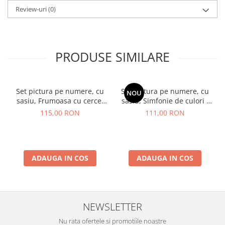
Review-uri
(0)
PRODUSE SIMILARE
Set pictura pe numere, cu
Set pictura pe numere, cu
NOU
sasiu, Frumoasa cu cercei
sasiu, Simfonie de culori -
de aur - extra culori
vopsele metalizate, 40x50
115,00 RON
111,00 RON
metalizate, 40x50 cm
cm
ADAUGA IN COS
ADAUGA IN COS
NEWSLETTER
Nu rata ofertele si promotiile noastre