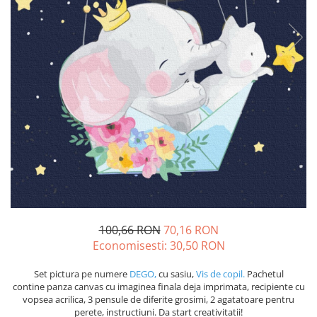
100,66 RON
70,16 RON
Economisesti:
30,50
RON
Set pictura pe numere
DEGO,
cu sasiu,
Vis de copil.
Pachetul
contine panza canvas cu imaginea finala deja imprimata, recipiente cu
vopsea acrilica, 3 pensule de diferite grosimi, 2 agatatoare pentru
perete, instructiuni. Da start creativitatii!