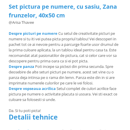
Set pictura pe numere, cu sasiu, Zana
frunzelor, 40x50 cm
@Arisa Thavee
Despre picturi pe numere
Cu setul de creativitate picturi pe
numere si tu iti vei putea picta propriul tablou! Vei descoperi in
pachet tot ce ai nevoie pentru a parcurge foarte usor drumul de
la prima culoare aplicata, la un tablou ideal pentru casa ta. Este
recomandat atat pasionatilor de pictura, cat si celor care vor sa
descopere pentru prima oara ca si ei pot picta.
Despre panza
Poti incepe sa pictezi din prima secunda. Spre
deosebire de alte seturi picturi pe numere, acest set vine cu o
panza deja intinsa pe o rama din lemn. Panza este din in si are
imprimate numerele culorilor pe care le vei folosi.
Despre vopseaua acrilica
Setul complet de culori acrilice face
pictura pe numere o activitate placuta si usoara. Vei sti exact ce
culoare sa folosesti si unde.
Da. Si tu poti picta!
Detalii tehnice