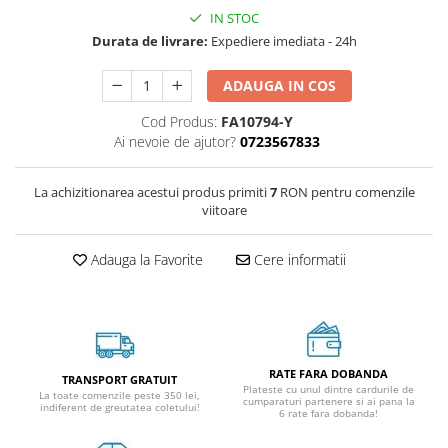
IN STOC
Durata de livrare:
Expediere imediata - 24h
ADAUGA IN COS
Cod Produs:
FA10794-Y
Ai nevoie de ajutor?
0723567833
La achizitionarea acestui produs primiti
7
RON pentru comenzile
viitoare
Adauga la Favorite
Cere informatii
RATE FARA DOBANDA
TRANSPORT GRATUIT
Plateste cu unul dintre cardurile de
La toate comenzile peste 350 lei,
cumparaturi partenere si ai pana la
indiferent de greutatea coletului!
6 rate fara dobanda!