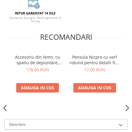
RETUR GARANTAT 14 ZILE
Comanda fara griji. Retur garantat in
14 zile
RECOMANDARI
Accesoriu din lemn, cu
Pensula Nicpro cu varf
spatiu de depozitare,
rotund pentru detalii fine
pe
pentru picturile pe
3/0
178,00 RON
17,00 RON
numere
ADAUGA IN COS
ADAUGA IN COS
Descriere