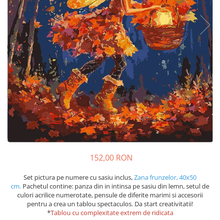
152,00 RON
Set pictura pe numere cu sasiu inclus,
Zana frunzelor, 40x50
cm.
Pachetul contine: panza din in intinsa pe sasiu din lemn, setul de
culori acrilice numerotate, pensule de diferite marimi si accesorii
pentru a crea un tablou spectaculos. Da start creativitatii!
*
Tablou cu complexitate extrem de ridicata