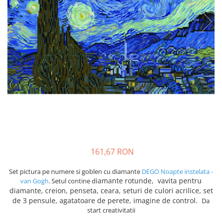
161,67 RON
Set pictura pe numere si goblen cu diamante
DEGO Noapte instelata -
iamante rotunde, v
avita pentru
van Gogh
. Setul contine d
diamante, creion, penseta, ceara, s
​​​​​​eturi de culori acrilice, s
et
de 3 pensule, a
gatatoare de perete, i
magine de control.
Da
start creativitatii