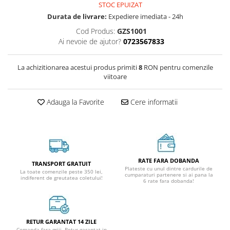
STOC EPUIZAT
Durata de livrare:
Expediere imediata - 24h
Cod Produs:
GZS1001
Ai nevoie de ajutor?
0723567833
La achizitionarea acestui produs primiti
8
RON pentru comenzile
viitoare
Adauga la Favorite
Cere informatii
RATE FARA DOBANDA
TRANSPORT GRATUIT
Plateste cu unul dintre cardurile de
La toate comenzile peste 350 lei,
cumparaturi partenere si ai pana la
indiferent de greutatea coletului!
6 rate fara dobanda!
RETUR GARANTAT 14 ZILE
Comanda fara griji. Retur garantat in