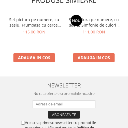
Set pictura pe numere, cu
Set pictura pe numere, cu
NOU
sasiu, Frumoasa cu cercei
sasiu, Simfonie de culori -
de aur - extra culori
vopsele metalizate, 40x50
115,00 RON
111,00 RON
metalizate, 40x50 cm
cm
ADAUGA IN COS
ADAUGA IN COS
NEWSLETTER
Nu rata ofertele si promotiile noastre
Vreau sa primesc newsletter cu promotiile
magazinului. Afla mai multe in
Politica de