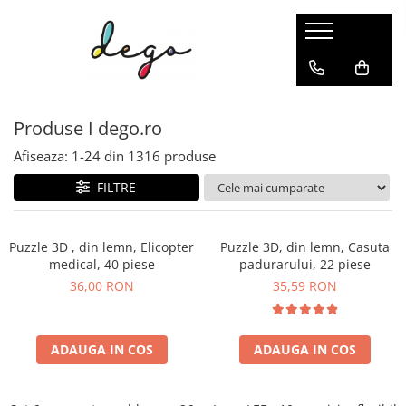
PICTURI PE NUMERE
PUZZLE 2&3D
GOBLENURI CU DIAMANTE
AC&ATA
SCHITE&GRAVURI
ACCESORII
Dimensiune clasica 40x50cm
PUZZLE MECANIC 3D
GOBLENURI CU SASIU
GOBLEN CLASIC
SCHITE
PICTURA & DESEN
Produse I dego.ro
Dimensiuni medii si mici
CUTIUTE MUZICALE
GOBLENURI FARA SASIU
BRODERIE IN CRUCIULITA
GRAVURI
BRODERII SI GOBLENURI
Triptice & dimensiuni mari
PUZZLE 3D
DIAMANTE PATRATE
BRODERII CU MARGELE
GOBLENURI CU DIAMANTE
Afiseaza:
1-
24
din
1316
produse
Aurii & metalizate
PUZZLE 2D DIN LEMN
DIAMANTE ROTUNDE
BRODERIE CLASICA
FILTRE
Rotunde
DIAMANTE AB
ACCESORII CUSUT&BRODAT
Canvas negru
ACCESORII
Puzzle 3D , din lemn, Elicopter
Puzzle 3D, din lemn, Casuta
medical, 40 piese
padurarului, 22 piese
Pictura senzoriala 3D
36,00 RON
35,59 RON
ADAUGA IN COS
ADAUGA IN COS