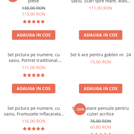
piese
sasiu, Scari spre mare, 40x50
cm
130,00 RON
111,00 RON
113,00 RON
ADAUGA IN COS
ADAUGA IN COS
Set pictura pe numere, cu
Set 6 ace pentru goblen nr. 24
sasiu, Portret traditional,
15,00 RON
40x50 cm
111,00 RON
ADAUGA IN COS
ADAUGA IN COS
Set pictura pe numere, cu
Set curatare pensule pentru
-20%
sasiu, Frumusete inflacarata -
culori acrilice
extra culori metalizate, 40x50
116,00 RON
76,00 RON
cm
60,80 RON