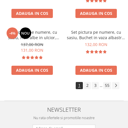
ADAUGA IN COS
ADAUGA IN COS
Set pictura pe numere, cu
Set pictura pe numere, cu
-4%
NOU
sasiu, Flori albe in ulcior,
sasiu, Buchet in vaza albastra,
40x50 cm
40x50 cm
137,00 RON
132,00 RON
131,00 RON
ADAUGA IN COS
ADAUGA IN COS
1
2
3
55
...
NEWSLETTER
Nu rata ofertele si promotiile noastre