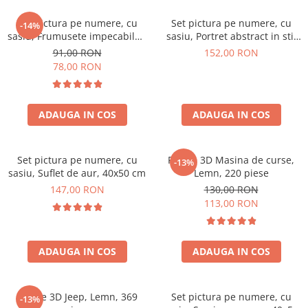
Set pictura pe numere, cu
Set pictura pe numere, cu
-14%
sasiu, Frumusete impecabila -
sasiu, Portret abstract in stil
culori metalizate, 40x40 cm
Picasso, 40x50 cm
91,00 RON
152,00 RON
78,00 RON
ADAUGA IN COS
ADAUGA IN COS
Set pictura pe numere, cu
Puzzle 3D Masina de curse,
-13%
sasiu, Suflet de aur, 40x50 cm
Lemn, 220 piese
147,00 RON
130,00 RON
113,00 RON
ADAUGA IN COS
ADAUGA IN COS
Puzzle 3D Jeep, Lemn, 369
Set pictura pe numere, cu
-13%