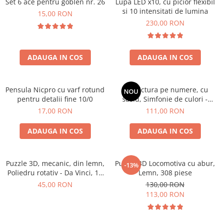
Set 6 ace pentru goblen nr. 26
Lupa LED x10, cu picior flexibil
si 10 intensitati de lumina
15,00 RON
230,00 RON
ADAUGA IN COS
ADAUGA IN COS
Pensula Nicpro cu varf rotund
Set pictura pe numere, cu
NOU
pentru detalii fine 10/0
sasiu, Simfonie de culori -
vopsele metalizate, 40x50 cm
17,00 RON
111,00 RON
ADAUGA IN COS
ADAUGA IN COS
Puzzle 3D, mecanic, din lemn,
Puzzle 3D Locomotiva cu abur,
-13%
Poliedru rotativ - Da Vinci, 11
Lemn, 308 piese
piese
45,00 RON
130,00 RON
113,00 RON