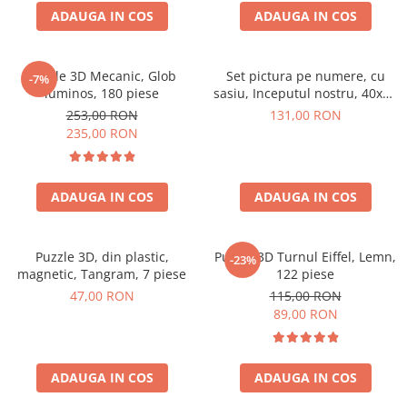
ADAUGA IN COS
ADAUGA IN COS
Puzzle 3D Mecanic, Glob
Set pictura pe numere, cu
-7%
luminos, 180 piese
sasiu, Inceputul nostru, 40x50
cm
253,00 RON
131,00 RON
235,00 RON
ADAUGA IN COS
ADAUGA IN COS
Puzzle 3D, din plastic,
Puzzle 3D Turnul Eiffel, Lemn,
-23%
magnetic, Tangram, 7 piese
122 piese
47,00 RON
115,00 RON
89,00 RON
ADAUGA IN COS
ADAUGA IN COS