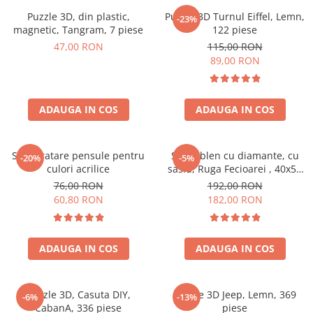
Puzzle 3D, din plastic,
Puzzle 3D Turnul Eiffel, Lemn,
-23%
magnetic, Tangram, 7 piese
122 piese
47,00 RON
115,00 RON
89,00 RON
ADAUGA IN COS
ADAUGA IN COS
Set curatare pensule pentru
Set goblen cu diamante, cu
-20%
-5%
culori acrilice
sasiu, Ruga Fecioarei , 40x50
cm
76,00 RON
192,00 RON
60,80 RON
182,00 RON
ADAUGA IN COS
ADAUGA IN COS
Puzzle 3D, Casuta DIY,
Puzzle 3D Jeep, Lemn, 369
-6%
-13%
CabanA, 336 piese
piese