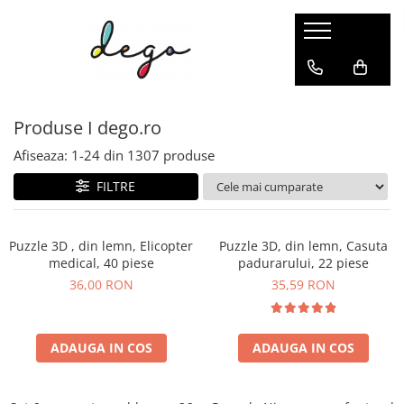
PICTURI PE NUMERE
PUZZLE 2&3D
GOBLENURI CU DIAMANTE
AC&ATA
SCHITE&GRAVURI
ACCESORII
Dimensiune clasica 40x50cm
PUZZLE MECANIC 3D
GOBLENURI CU SASIU
GOBLEN CLASIC
SCHITE
PICTURA & DESEN
Produse I dego.ro
Dimensiuni medii si mici
CUTIUTE MUZICALE
GOBLENURI FARA SASIU
BRODERIE IN CRUCIULITA
GRAVURI
BRODERII SI GOBLENURI
Triptice & dimensiuni mari
PUZZLE 3D
DIAMANTE PATRATE
BRODERII CU MARGELE
GOBLENURI CU DIAMANTE
Afiseaza:
1-
24
din
1307
produse
Aurii & metalizate
PUZZLE 2D DIN LEMN
DIAMANTE ROTUNDE
BRODERIE CLASICA
FILTRE
Rotunde
DIAMANTE AB
ACCESORII CUSUT&BRODAT
Canvas negru
ACCESORII
Puzzle 3D , din lemn, Elicopter
Puzzle 3D, din lemn, Casuta
medical, 40 piese
padurarului, 22 piese
Pictura senzoriala 3D
36,00 RON
35,59 RON
ADAUGA IN COS
ADAUGA IN COS