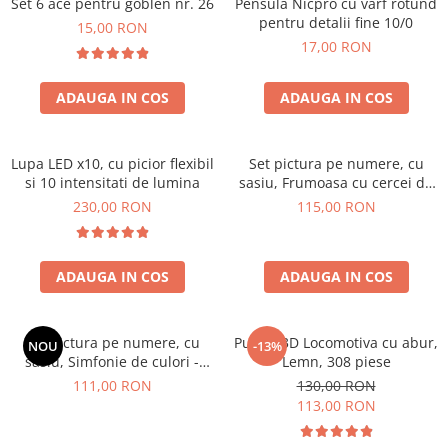
Set 6 ace pentru goblen nr. 26
Pensula Nicpro cu varf rotund
pentru detalii fine 10/0
15,00 RON
17,00 RON
ADAUGA IN COS
ADAUGA IN COS
Lupa LED x10, cu picior flexibil
Set pictura pe numere, cu
si 10 intensitati de lumina
sasiu, Frumoasa cu cercei de
aur - extra culori metalizate,
230,00 RON
115,00 RON
40x50 cm
ADAUGA IN COS
ADAUGA IN COS
Set pictura pe numere, cu
Puzzle 3D Locomotiva cu abur,
NOU
-13%
sasiu, Simfonie de culori -
Lemn, 308 piese
vopsele metalizate, 40x50 cm
111,00 RON
130,00 RON
113,00 RON