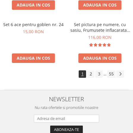
ADAUGA IN COS
ADAUGA IN COS
Set 6 ace pentru goblen nr. 24
Set pictura pe numere, cu
sasiu, Frumusete inflacarata -
15,00 RON
extra culori metalizate, 40x50
116,00 RON
cm
ADAUGA IN COS
ADAUGA IN COS
1
2
3
55
...
NEWSLETTER
Nu rata ofertele si promotiile noastre