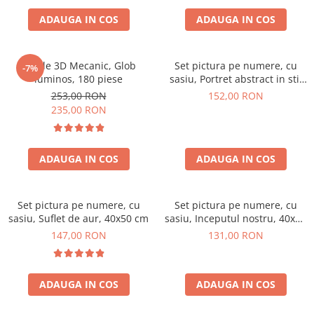
ADAUGA IN COS
ADAUGA IN COS
Puzzle 3D Mecanic, Glob
Set pictura pe numere, cu
-7%
luminos, 180 piese
sasiu, Portret abstract in stil
Picasso, 40x50 cm
253,00 RON
152,00 RON
235,00 RON
ADAUGA IN COS
ADAUGA IN COS
Set pictura pe numere, cu
Set pictura pe numere, cu
sasiu, Suflet de aur, 40x50 cm
sasiu, Inceputul nostru, 40x50
cm
147,00 RON
131,00 RON
ADAUGA IN COS
ADAUGA IN COS