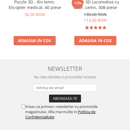
Puzzle 3D , din lemn,
Puzzle 3D Locomotiva cu
-13%
Elicopter medical, 40 piese
abur, Lemn, 308 piese
36,00 RON
130,00 RON
113,00 RON
ADAUGA IN COS
ADAUGA IN COS
NEWSLETTER
Nu rata ofertele si promotiile noastre
Vreau sa primesc newsletter cu promotiile
magazinului. Afla mai multe in
Politica de
Confidentialitate