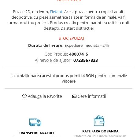
Puzzle 2D, din lemn,
Elefant.
Acest puzzle pentru copii si adulti
deopotriva, cu piese asimetrice taiate in forma de animale, va fi
urmatorul tau proiect. Produs creativ pentru parinti iscusiti si copii
destepti. Da start distractiei
STOC EPUIZAT
Durata de livrare:
Expediere imediata - 24h
Cod Produs:
400074_5
Ai nevoie de ajutor?
0723567833
La achizitionarea acestui produs primiti
4
RON pentru comenzile
viitoare
Adauga la Favorite
Cere informatii
RATE FARA DOBANDA
TRANSPORT GRATUIT
Plateste cu unul dintre cardurile de