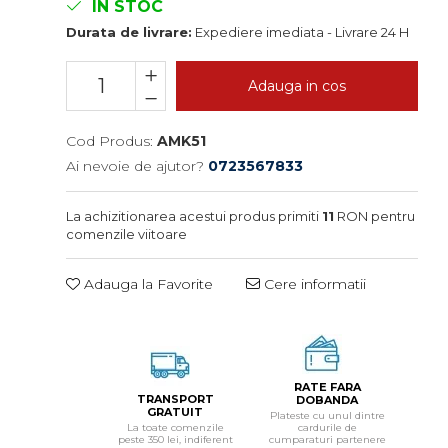
IN STOC
Durata de livrare:
Expediere imediata - Livrare 24 H
Adauga in cos
Cod Produs:
AMK51
Ai nevoie de ajutor?
0723567833
La achizitionarea acestui produs primiti
11
RON pentru
comenzile viitoare
Adauga la Favorite
Cere informatii
RATE FARA
TRANSPORT
DOBANDA
GRATUIT
Plateste cu unul dintre
La toate comenzile
cardurile de
peste 350 lei, indiferent
cumparaturi partenere