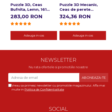
Puzzle 3D, Ceas
Puzzle 3D Mecanic,
Bufnita, Lemn, 161
Ceas de perete
piese
Zodiac, 168 piese
283,00 RON
324,36 RON
Adauga in cos
Adauga in cos
NEWSLETTER
Nu rata ofertele si promotiile noastre
Vreau sa primesc newsletter cu promotiile magazinului. Afla mai
multe in
Politica de Confidentialitate
SOCIAL