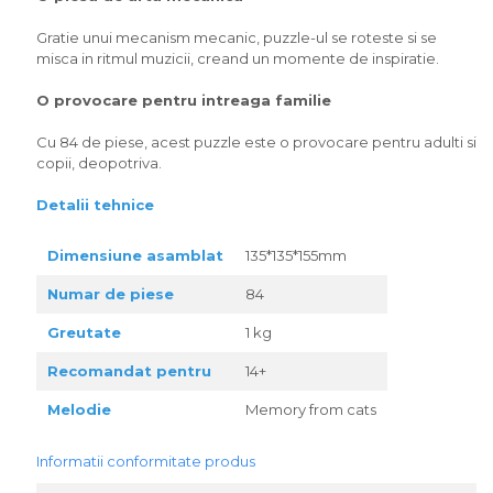
Gratie unui mecanism mecanic, puzzle-ul se roteste si se
misca in ritmul muzicii, creand un momente de inspiratie.
O provocare pentru intreaga familie
Cu 84 de piese, acest puzzle este o provocare pentru adulti si
copii, deopotriva.
Detalii tehnice
Dimensiune asamblat
135*135*155mm
Numar de piese
84
Greutate
1 kg
Recomandat pentru
14+
Melodie
Memory from cats
Informatii conformitate produs