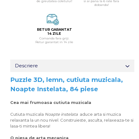
de greutatea coletului!
si ai pana la 6 rate fara
dobanda!
RETUR GARANTAT
14 ZILE
Comanda fara griji.
Retur garantat in 14 zile
Descriere
Puzzle 3D, lemn, cutiuta muzicala,
Noapte Instelata, 84 piese
Cea mai frumoasa cutiuta muzicala
Cutiuta muzicala
Noapte instelata
aduce arta si muzica
relaxanta la un nou nivel. Construieste, asculta, relaxeaza-te si
lasa-ti mintea libera!
O piesa de arta mecanica