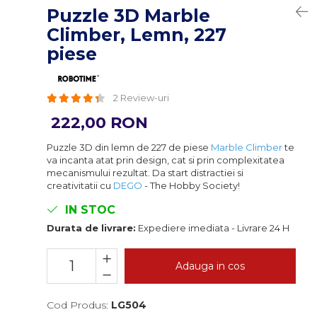
Puzzle 3D Marble
Climber, Lemn, 227
piese
2 Review-uri
222,00 RON
Puzzle 3D din lemn de 227 de piese
Marble Climber
te
va incanta atat prin design, cat si prin complexitatea
mecanismului rezultat. Da start distractiei si
creativitatii cu
DEGO
- The Hobby Society!
IN STOC
Durata de livrare:
Expediere imediata - Livrare 24 H
Adauga in cos
Cod Produs:
LG504