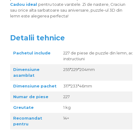
Cadou ideal
pentru toate varstele. Zi de nastere, Craciun
sau orice alta sarbatoare sau aniversare, puzzle-ul 3D din
lemn este alegerea perfecta!
Detalii tehnice
Pachetul include
227 de piese de puzzle din lemn, acce
instructiuni
Dimensiune
255*229*204mm
asamblat
Dimensiune pachet
317*233*46mm
Numar de piese
227
Greutate
1 kg
Recomandat
14+
pentru