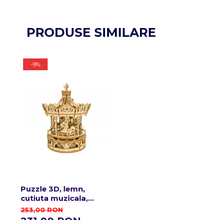
PRODUSE SIMILARE
-9%
Puzzle 3D, lemn,
cutiuta muzicala,
Carusel Romantic, 337
253,00 RON
piese