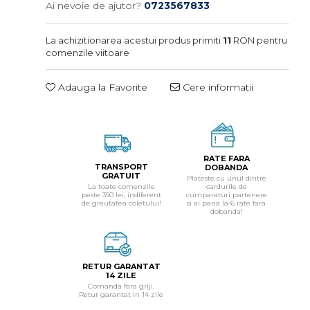
Ai nevoie de ajutor?
0723567833
La achizitionarea acestui produs primiti
11
RON pentru
comenzile viitoare
Adauga la Favorite
Cere informatii
RATE FARA
TRANSPORT
DOBANDA
GRATUIT
Plateste cu unul dintre
La toate comenzile
cardurile de
peste 350 lei, indiferent
cumparaturi partenere
de greutatea coletului!
si ai pana la 6 rate fara
dobanda!
RETUR GARANTAT
14 ZILE
Comanda fara griji.
Retur garantat in 14 zile