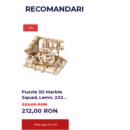
RECOMANDARI
-5%
Puzzle 3D Marble
Squad, Lemn, 233
piese
222,00 RON
212,00 RON
Adauga in cos