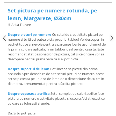
Set pictura pe numere rotunda, pe
lemn, Margarete, Ø30cm
Arisa Thavee
@
Despre picturi pe numere
Cu setul de creativitate picturi pe
numere si tu iti vei putea picta propriul tablou! Vei descoperi in
pachet tot ce ai nevoie pentru a parcurge foarte usor drumul de
la prima culoare aplicata, la un tablou ideal pentru casa ta. Este
recomandat atat pasionatilor de pictura, cat si celor care vor sa
descopere pentru prima oara ca si ei pot picta.
Despre suportul de lemn
Poti incepe sa pictezi din prima
secunda. Spre deosebire de alte seturi picturi pe numere, acest
set se picteaza pe un disc de lemn de o dimensiune de 30 cm in
diametru, prenumerotat pentru a facilita pictarea.
Despre vopseaua acrilica
Setul complet de culori acrilice face
pictura pe numere o activitate placuta si usoara. Vei sti exact ce
culoare sa folosesti si unde.
Da. Si tu poti picta!