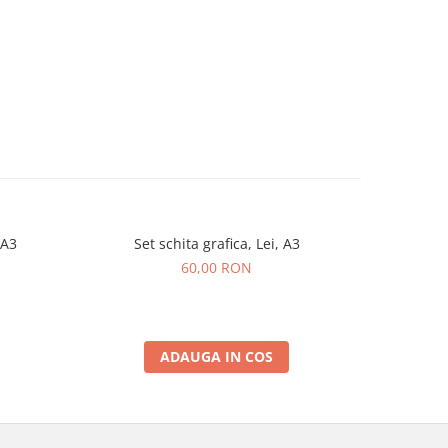
 A3
Set schita grafica, Lei, A3
Set s
60,00 RON
ADAUGA IN COS