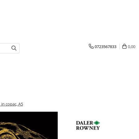
0723567833
0,00
 in copac, A5