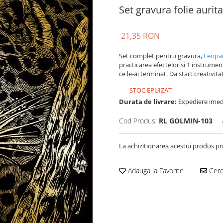
Set gravura folie aurit
21,35 RON
Set complet pentru gravura,
Leopar
practicarea efectelor si 1 instrumen
ce le-ai terminat. Da start creativitat
STOC EPUIZAT
Durata de livrare:
Expediere imed
Cod Produs:
RL GOLMIN-103
La achizitionarea acestui produs pr
Adauga la Favorite
Cere 