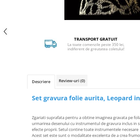
Distribuie
pe
Facebook
TRANSPORT GRATUIT
La toate comenzile peste 350 lei,
indiferent de greutatea coletului!
Review-uri
(0)
Descriere
Set gravura folie aurita, Leopard i
Zgariati suprafata pentru a obtine imaginea gravata pe foli
urmarirea desenului cu instrumentul de gravura inclus in 
efecte proprii. Setul contine toate instrumentele necesare 
Acest set este sunt o modalitate excelenta de a crea frumo