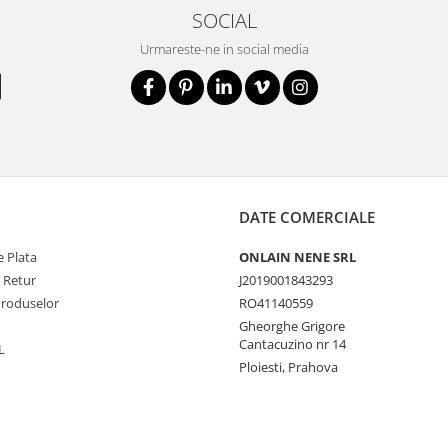
SOCIAL
Urmareste-ne in social media
DATE COMERCIALE
 Plata
ONLAIN NENE SRL
e Retur
J2019001843293
Produselor
RO41140559
Gheorghe Grigore
Cantacuzino nr 14
L
Ploiesti, Prahova