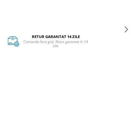
RETUR GARANTAT 14 ZILE
Comanda fara griji. Retur garantat in 14
zile