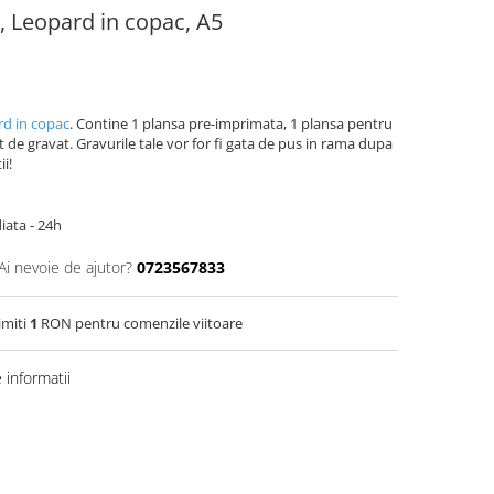
a, Leopard in copac, A5
d in copac
. Contine 1 plansa pre-imprimata, 1 plansa pentru
t de gravat. Gravurile tale vor for fi gata de pus in rama dupa
ii!
iata - 24h
Ai nevoie de ajutor?
0723567833
imiti
1
RON pentru comenzile viitoare
informatii