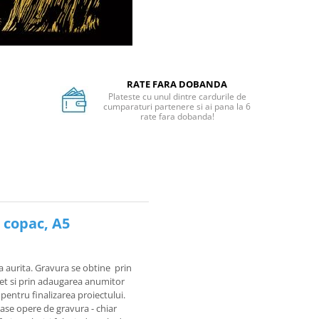
RATE FARA DOBANDA
Plateste cu unul dintre cardurile de
cumparaturi partenere si ai pana la 6
rate fara dobanda!
n copac, A5
a aurita. Gravura se obtine prin
set si prin adaugarea anumitor
pentru finalizarea proiectului.
ase opere de gravura - chiar